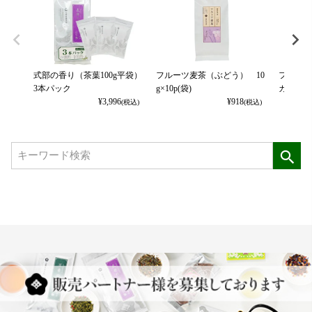
式部の香り（茶葉100g平袋）
フルーツ麦茶（ぶどう） 10
フルーツ
3本パック
g×10p(袋)
カット） 
¥
3,996
¥
918
(税込)
(税込)