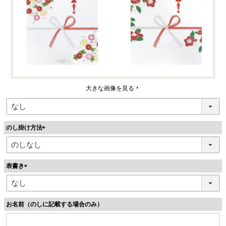
大きな画像を見る
のし掛け方法
(
必
須
表書き
)
(
必
須
お名前（のしに記載する場合のみ）
)