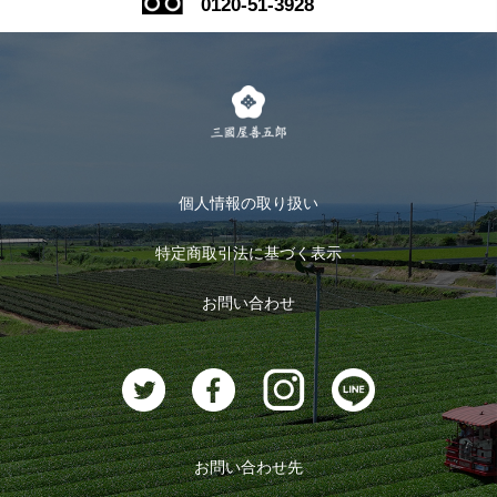
0120-51-3928
式部の香りシリーズ
お得なまとめ買い
LINE登録
茶楽
キャンペーン
メルマガ登録
季節限定商品
メール便対応商品
マイページ
お茶のギフト
個人情報の取り扱い
ログイン
特定商取引法に基づく表示
おすすめのお茶
ログアウト
お問い合わせ
お茶に合うスイーツ
お問い合わせ先