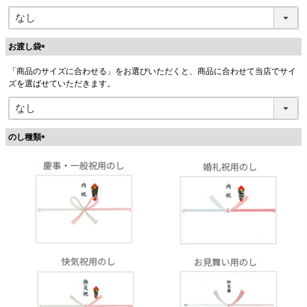
お渡し袋
(
「商品のサイズに合わせる」をお選びいただくと、商品に合わせて当店でサイ
必
ズを選ばせていただきます。
須
)
のし種類
(
必
須
)