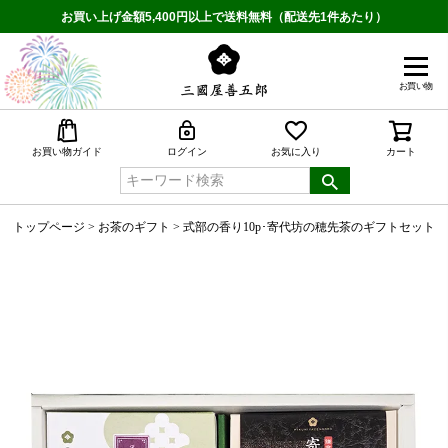
お買い上げ金額5,400円以上で送料無料（配送先1件あたり）
お買い物
検索
お買い物ガイド
ログイン
お気に入り
カート
トップページ
お茶のギフト
式部の香り10p･寄代坊の穂先茶のギフトセット