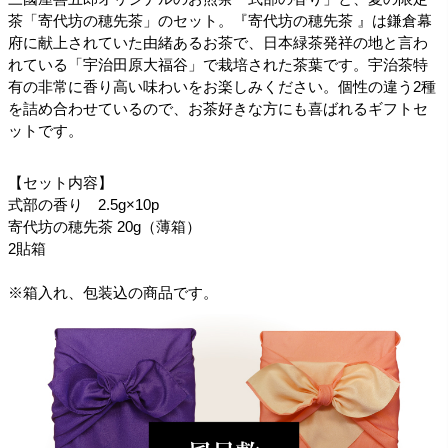
茶「寄代坊の穂先茶」のセット。『寄代坊の穂先茶 』は鎌倉幕
府に献上されていた由緒あるお茶で、日本緑茶発祥の地と言わ
れている「宇治田原大福谷」で栽培された茶葉です。宇治茶特
有の非常に香り高い味わいをお楽しみください。個性の違う2種
を詰め合わせているので、お茶好きな方にも喜ばれるギフトセ
ットです。
【セット内容】
式部の香り 2.5g×10p
寄代坊の穂先茶 20g（薄箱）
2貼箱
※箱入れ、包装込の商品です。