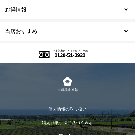
お得情報
新規会員登録
当店おすすめ
会員規約について
SDGs
アウトレットセール
ご注文の流れ
ご注文専用 平日 9:00〜17:00
0120-51-3928
式部の香りシリーズ
お得なまとめ買い
LINE登録
茶楽
キャンペーン
メルマガ登録
季節限定商品
メール便対応商品
マイページ
お茶のギフト
個人情報の取り扱い
ログイン
特定商取引法に基づく表示
おすすめのお茶
ログアウト