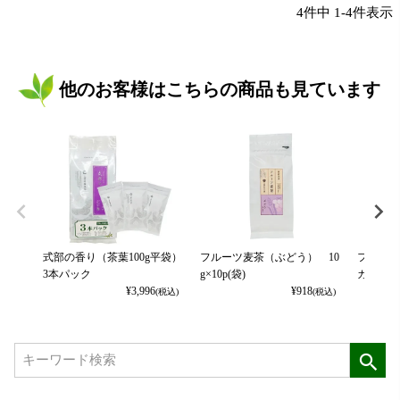
4
件中
1
-
4
件表示
他のお客様はこちらの商品も見ています
式部の香り（茶葉100g平袋）
フルーツ麦茶（ぶどう） 10
フルーツ
3本パック
g×10p(袋)
カット） 
¥
3,996
¥
918
(税込)
(税込)