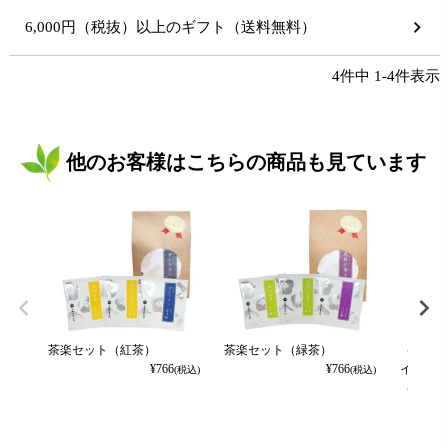
6,000円（税抜）以上のギフト（送料無料）
4
件中
1
-
4
件表示
他のお客様はこちらの商品も見ています
茶楽セット（紅茶）
茶楽セット（緑茶）
（茶楽）
¥
766
¥
766
インマス
(税込)
(税込)
（袋）