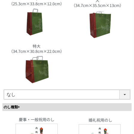
のし種類
(
必
須
)