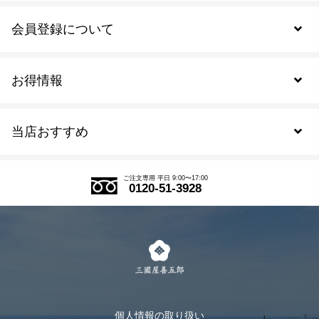
会員登録について
お得情報
新規会員登録
当店おすすめ
会員規約について
SDGs
アウトレットセール
ご注文の流れ
ご注文専用 平日 9:00〜17:00
0120-51-3928
式部の香りシリーズ
お得なまとめ買い
LINE登録
茶楽
キャンペーン
メルマガ登録
季節限定商品
メール便対応商品
マイページ
お茶のギフト
個人情報の取り扱い