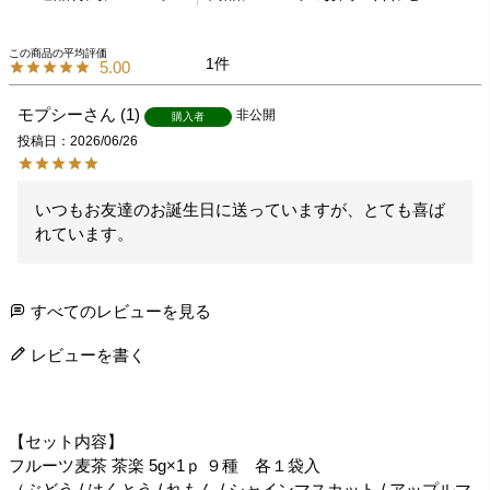
1
5.00
モプシー
1
非公開
購入者
投稿日
2026/06/26
いつもお友達のお誕生日に送っていますが、とても喜ば
れています。
すべてのレビューを見る
レビューを書く
【セット内容】
フルーツ麦茶 茶楽 5g×1ｐ ９種 各１袋入
（ぶどう / はくとう / れもん / シャインマスカット / アップルマ