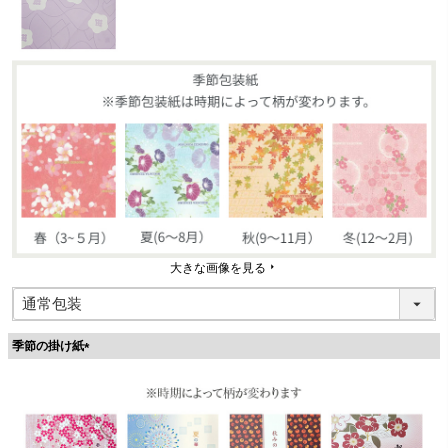
大きな画像を見る
季節の掛け紙
(
必
須
)