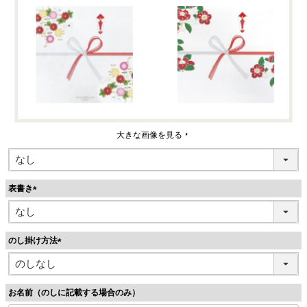
大きな画像を見る
表書き
(
必
須
のし掛け方法
)
(
必
須
お名前（のしに記載する場合のみ）
)