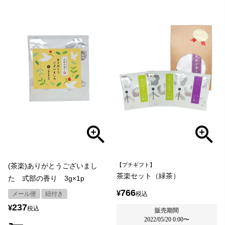
(茶楽)ありがとうございまし
【プチギフト】
茶楽セット（緑茶）
た 式部の香り 3g×1p
766
¥
メール便
紐付き
税込
237
¥
税込
販売期間
2022/05/20 0:00
〜