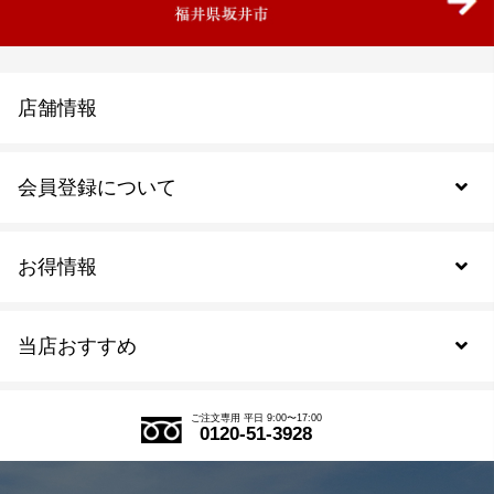
店舗情報
会員登録について
お得情報
新規会員登録
当店おすすめ
会員規約について
SDGs
アウトレットセール
ご注文の流れ
ご注文専用 平日 9:00〜17:00
0120-51-3928
式部の香りシリーズ
お得なまとめ買い
LINE登録