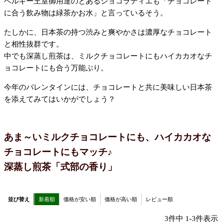
ベルギー王室御用達のとあるショコラティエも「チョコレート
に合う飲み物は緑茶かお水」と言っているそう。
たしかに、日本茶の持つ渋みと爽やかさは濃厚なチョコレート
と相性抜群です。
中でも深蒸し煎茶は、ミルクチョコレートにもハイカカオなチ
ョコレートにも合う万能ぶり。
今年のバレンタインには、チョコレートと共に美味しい日本茶
を添えてみてはいかがでしょう？
あま～いミルクチョコレートにも、
ハイカカオな
チョコレートにもマッチ♪
深蒸し煎茶「式部の香り」
並び替え
新着順
価格が安い順
価格が高い順
レビュー順
3
件中
1
-
3
件表示