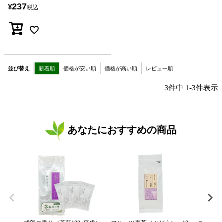
237
¥
税込
並び替え
新着順
価格が安い順
価格が高い順
レビュー順
3
件中
1
-
3
件表示
あなたにおすすめの商品