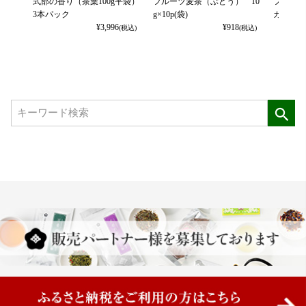
式部の香り（茶葉100g平袋）
フルーツ麦茶（ぶどう） 10
フルーツ
3本パック
g×10p(袋)
カット） 
¥
3,996
¥
918
(税込)
(税込)