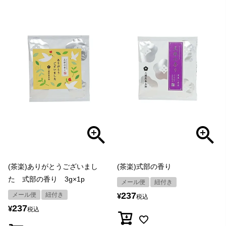
(茶楽)ありがとうございまし
(茶楽)式部の香り
た 式部の香り 3g×1p
メール便
紐付き
237
メール便
紐付き
¥
税込
237
¥
税込