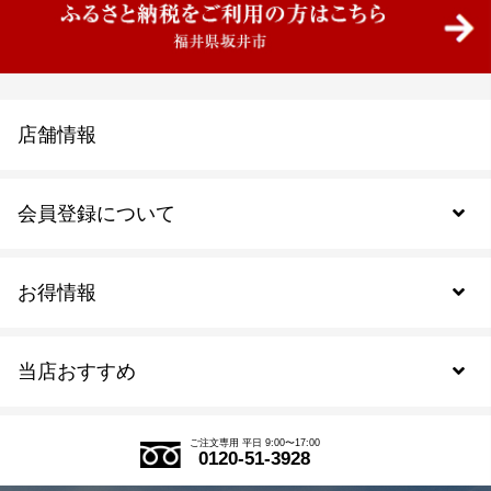
店舗情報
会員登録について
お得情報
新規会員登録
当店おすすめ
会員規約について
SDGs
アウトレットセール
ご注文の流れ
ご注文専用 平日 9:00〜17:00
0120-51-3928
式部の香りシリーズ
お得なまとめ買い