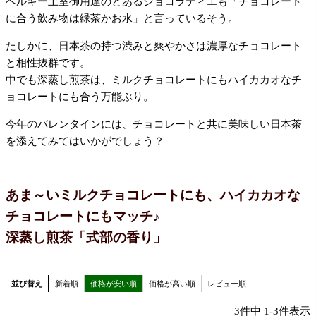
ベルギー王室御用達のとあるショコラティエも「チョコレート
に合う飲み物は緑茶かお水」と言っているそう。
たしかに、日本茶の持つ渋みと爽やかさは濃厚なチョコレート
と相性抜群です。
中でも深蒸し煎茶は、ミルクチョコレートにもハイカカオなチ
ョコレートにも合う万能ぶり。
今年のバレンタインには、チョコレートと共に美味しい日本茶
を添えてみてはいかがでしょう？
あま～いミルクチョコレートにも、
ハイカカオな
チョコレートにもマッチ♪
深蒸し煎茶「式部の香り」
並び替え
新着順
価格が安い順
価格が高い順
レビュー順
3
件中
1
-
3
件表示