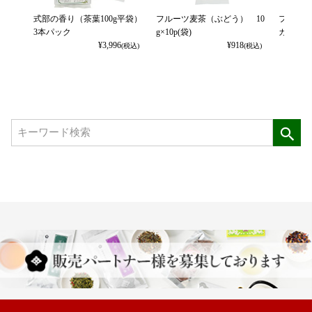
式部の香り（茶葉100g平袋）
フルーツ麦茶（ぶどう） 10
フルーツ
3本パック
g×10p(袋)
カット） 
¥
3,996
¥
918
(税込)
(税込)