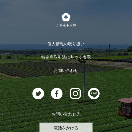
LINE登録
茶楽
キャンペーン
メルマガ登録
季節限定商品
メール便対応商品
マイページ
お茶のギフト
個人情報の取り扱い
ログイン
特定商取引法に基づく表示
おすすめのお茶
ログアウト
お問い合わせ
お茶に合うスイーツ
お問い合わせ先
電話をかける