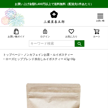
お買い上げ金額5,400円以上で送料無料（配送先1件あたり）
お買い物
検索
お買い物ガイド
ログイン
お気に入り
カート
トップページ
ノンカフェインお茶
ルイボスティー
ローズヒップブレンド水出しルイボスティー 4.5g×16p