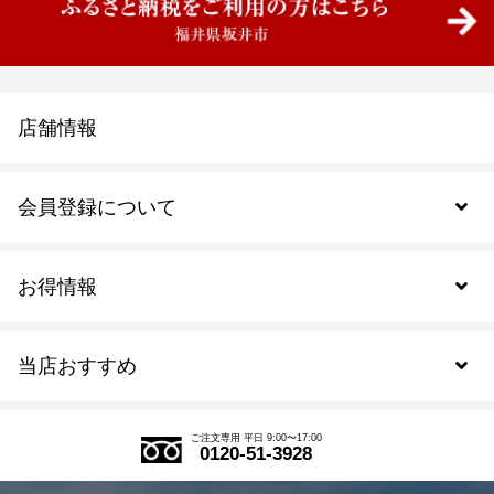
店舗情報
会員登録について
お得情報
新規会員登録
当店おすすめ
会員規約について
SDGs
アウトレットセール
ご注文の流れ
ご注文専用 平日 9:00〜17:00
0120-51-3928
式部の香りシリーズ
お得なまとめ買い
LINE登録