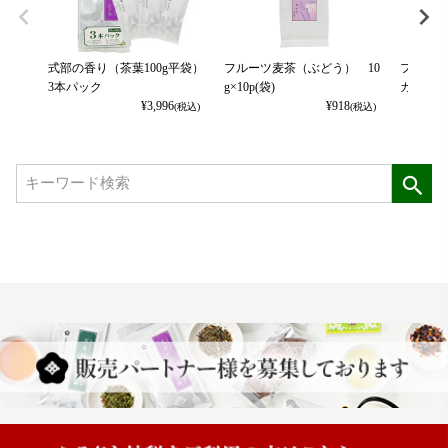
式部の香り（茶葉100g平袋）
フルーツ麦茶（ぶどう） 10
フルーツ
3本パック
g×10p(袋)
カット） 
¥
3,996
¥
918
(税込)
(税込)