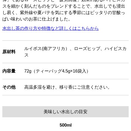
スを細かく刻んだものをブレンドすることで、水出しでも浸出
し易く、紫外線や夏バテを気にする季節にはピッタリの甘酸っ
ぱい味わいのお茶に仕上げました。
水出し茶の作り方や特徴など詳しくはこちらから
ルイボス(南アフリカ）、ローズヒップ、ハイビスカ
原材料
ス
内容量
72g（ティーバッグ4.5g×16袋入）
その他
高温多湿を避け、移り香にご注意ください。
美味しい水出しの目安
500ml