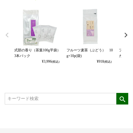
式部の香り（茶葉100g平袋）
フルーツ麦茶（ぶどう） 10
フルーツ
3本パック
g×10p(袋)
カット） 
¥
3,996
¥
918
(税込)
(税込)