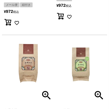
972
メール便
紐付き
¥
税込
972
¥
税込