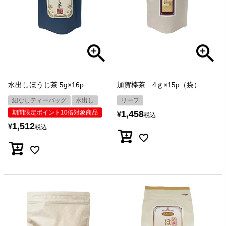
水出しほうじ茶 5g×16p
加賀棒茶 4ｇ×15p（袋）
紐なしティーバッグ
水出し
リーフ
期間限定ポイント10倍対象商品
1,458
¥
税込
1,512
¥
税込