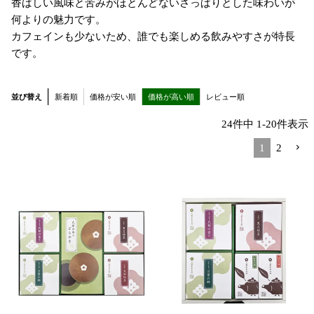
香ばしい風味と苦みがほとんどないさっぱりとした味わいが
何よりの魅力です。
カフェインも少ないため、誰でも楽しめる飲みやすさが特長
です。
並び替え
新着順
価格が安い順
価格が高い順
レビュー順
24
件中
1
-
20
件表示
1
2