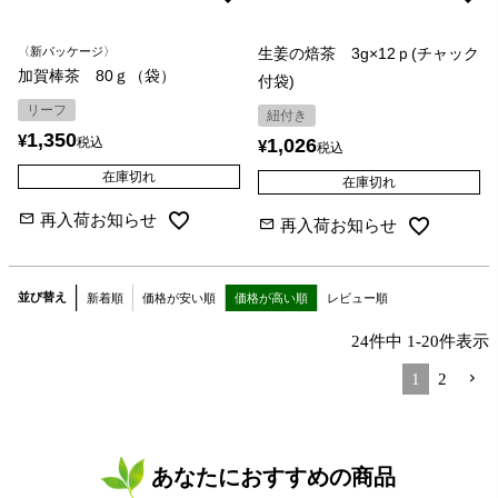
〈新パッケージ〉
生姜の焙茶 3g×12ｐ(チャック
加賀棒茶 80ｇ（袋）
付袋)
リーフ
紐付き
1,350
¥
税込
1,026
¥
税込
在庫切れ
在庫切れ
再入荷お知らせ
再入荷お知らせ
並び替え
新着順
価格が安い順
価格が高い順
レビュー順
24
件中
1
-
20
件表示
1
2
あなたにおすすめの商品