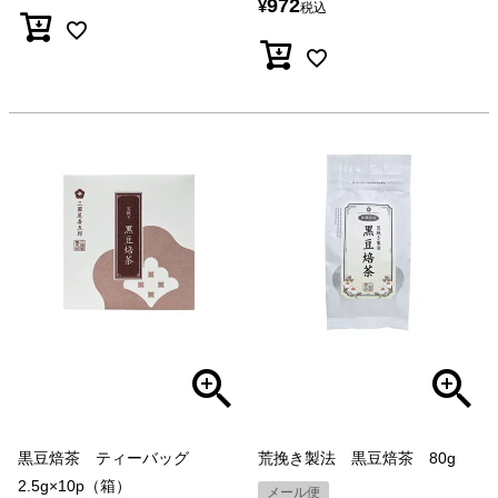
972
¥
税込
黒豆焙茶 ティーバッグ
荒挽き製法 黒豆焙茶 80g
2.5g×10p（箱）
メール便