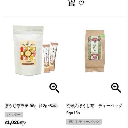
ほうじ茶ラテ 96g（12g×8本）
玄米入ほうじ茶 ティーバッグ
5g×15p
パウダー
1,026
紐なしティーバッグ
¥
税込