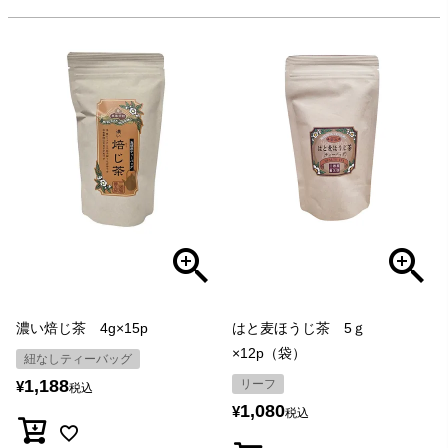
濃い焙じ茶 4g×15p
はと麦ほうじ茶 5ｇ
×12p（袋）
紐なしティーバッグ
1,188
リーフ
¥
税込
1,080
¥
税込