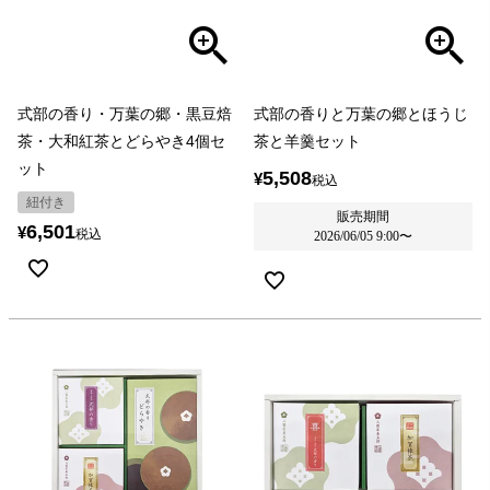
式部の香り・万葉の郷・黒豆焙
式部の香りと万葉の郷とほうじ
茶・大和紅茶とどらやき4個セ
茶と羊羹セット
ット
5,508
¥
税込
紐付き
販売期間
6,501
¥
税込
2026/06/05 9:00
〜