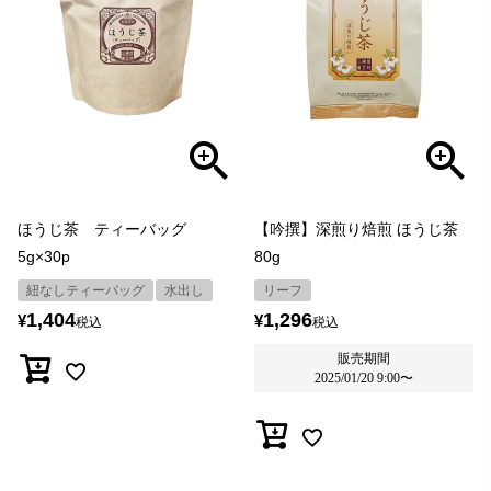
ほうじ茶 ティーバッグ
【吟撰】深煎り焙煎 ほうじ茶
5g×30p
80g
紐なしティーバッグ
水出し
リーフ
1,404
1,296
¥
¥
税込
税込
販売期間
2025/01/20 9:00
〜