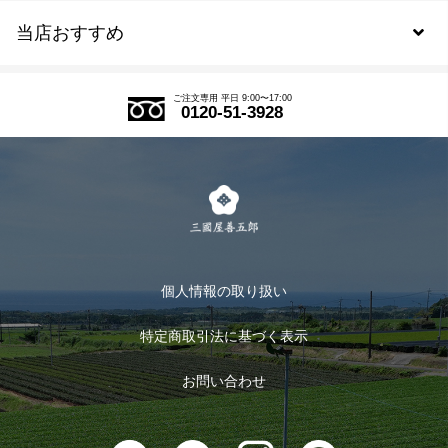
当店おすすめ
会員規約について
SDGs
アウトレットセール
ご注文の流れ
ご注文専用 平日 9:00〜17:00
0120-51-3928
式部の香りシリーズ
お得なまとめ買い
LINE登録
茶楽
キャンペーン
メルマガ登録
季節限定商品
メール便対応商品
マイページ
お茶のギフト
個人情報の取り扱い
ログイン
特定商取引法に基づく表示
おすすめのお茶
ログアウト
お問い合わせ
お茶に合うスイーツ