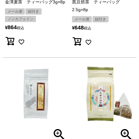
金澤麦茶 ティーバッグ3g×8p
黒豆焙茶 ティーバッグ
2.5g×8p
メール便
紐付き
ノンカフェイン
メール便
紐付き
864
648
¥
¥
税込
税込