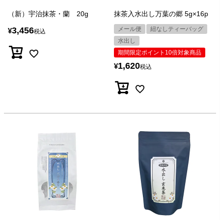
（新）宇治抹茶・蘭 20g
抹茶入水出し万葉の郷 5g×16p
3,456
メール便
紐なしティーバッグ
¥
税込
水出し
期間限定ポイント10倍対象商品
1,620
¥
税込