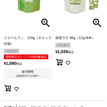
ぐりーんてぃ 120g（チャック
抹茶ラテ 96g（12g×8本）
付袋）
パウダー
1,026
パウダー
¥
税込
期間限定ポイント10倍対象商品
1,080
¥
税込
販売期間
2026/05/25 12:00
〜