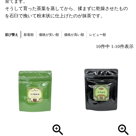
育てます。
そうして育った茶葉を蒸してから、揉まずに乾燥させたもの
を石臼で挽いて粉末状に仕上げたのが抹茶です。
並び替え
新着順
価格が安い順
価格が高い順
レビュー順
10
件中
1
-
10
件表示