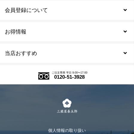
会員登録について
お得情報
新規会員登録
当店おすすめ
会員規約について
SDGs
アウトレットセール
ご注文の流れ
ご注文専用 平日 9:00〜17:00
0120-51-3928
式部の香りシリーズ
お得なまとめ買い
LINE登録
茶楽
キャンペーン
メルマガ登録
季節限定商品
メール便対応商品
マイページ
お茶のギフト
個人情報の取り扱い