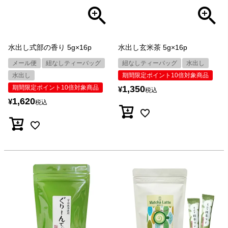
水出し式部の香り 5g×16p
水出し玄米茶 5g×16p
メール便
紐なしティーバッグ
紐なしティーバッグ
水出し
水出し
期間限定ポイント10倍対象商品
期間限定ポイント10倍対象商品
1,350
¥
税込
1,620
¥
税込