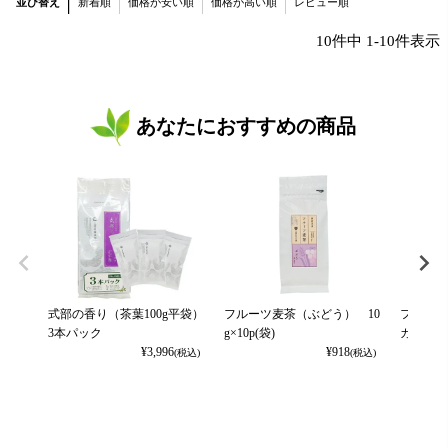
並び替え
新着順
価格が安い順
価格が高い順
レビュー順
10
件中
1
-
10
件表示
あなたにおすすめの商品
式部の香り（茶葉100g平袋）
フルーツ麦茶（ぶどう） 10
フルーツ
3本パック
g×10p(袋)
カット） 
¥
3,996
¥
918
(税込)
(税込)