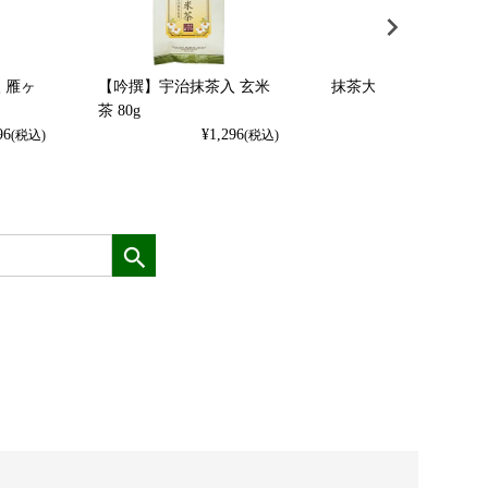
 雁ヶ
【吟撰】宇治抹茶入 玄米
抹茶大納言羊羹 190
茶 80g
¥
918
(
96
¥
1,296
(税込)
(税込)