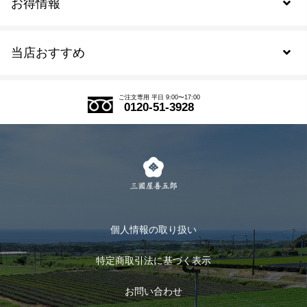
お得情報
新規会員登録
当店おすすめ
会員規約について
SDGs
アウトレットセール
ご注文の流れ
ご注文専用 平日 9:00〜17:00
0120-51-3928
式部の香りシリーズ
お得なまとめ買い
LINE登録
茶楽
キャンペーン
メルマガ登録
季節限定商品
メール便対応商品
マイページ
お茶のギフト
個人情報の取り扱い
ログイン
特定商取引法に基づく表示
おすすめのお茶
ログアウト
お問い合わせ