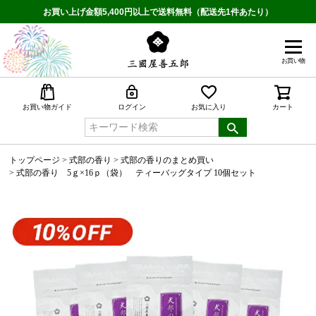
お買い上げ金額5,400円以上で送料無料（配送先1件あたり）
お買い物
検索
お買い物ガイド
ログイン
お気に入り
カート
トップページ
式部の香り
式部の香りのまとめ買い
式部の香り 5ｇ×16ｐ（袋） ティーバッグタイプ 10個セット