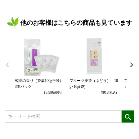
他のお客様はこちらの商品も見ています
式部の香り（茶葉100g平袋）
フルーツ麦茶（ぶどう） 10
フルーツ
3本パック
g×10p(袋)
カット） 
¥
3,996
¥
918
(税込)
(税込)