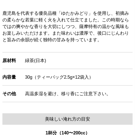
鹿児島を代表する優良品種「ゆたかみどり」を使用し、初摘み
の柔らかな若葉に軽く火を入れて仕立てました。この時期なら
ではの爽やかな香りを大切にしつつ、薩摩特有の温かな風味も
お楽しみいただけます。また味わいは濃厚で、後口にじんわり
と旨みの余韻が続く独特の甘みを持っています。
原材料
緑茶(日本)
内容量
30g（ティーバッグ2.5g×12袋入）
その他
高温多湿を避け、移り香にご注意下さい。
美味しい淹れ方の目安
1杯分（140〜200cc）