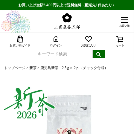
お買い上げ金額5,400円以上で送料無料（配送先1件あたり）
お買い物
検索
お買い物ガイド
ログイン
お気に入り
カート
トップページ
新茶
鹿児島新茶 2.5ｇ×12ｐ（チャック付袋）