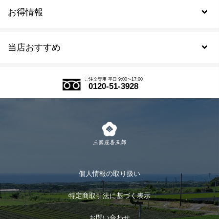
お得情報
新規会員登録
当店おすすめ
会員規約について
SDGs
アウトレットセール
ご注文の流れ
ご注文専用 平日 9:00〜17:00
0120-51-3928
式部の香りシリーズ
お得なまとめ買い
LINE登録
茶楽
キャンペーン
メルマガ登録
季節限定商品
メール便対応商品
マイページ
お茶のギフト
個人情報の取り扱い
ログイン
特定商取引法に基づく表示
おすすめのお茶
ログアウト
お問い合わせ