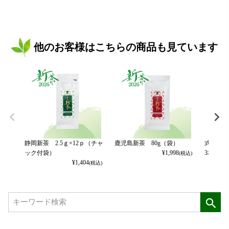
他のお客様はこちらの商品も見ています
静岡新茶 2.5ｇ×12ｐ（チャ
鹿児島新茶 80g（袋）
式部の香
ック付袋）
¥
1,998
3本パッ
(税込)
¥
1,404
(税込)