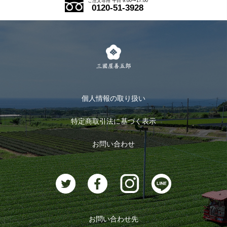
ご注文専用 平日 9:00〜17:00
0120-51-3928
式部の香りシリーズ
お得なまとめ買い
LINE登録
茶楽
キャンペーン
メルマガ登録
季節限定商品
メール便対応商品
マイページ
お茶のギフト
個人情報の取り扱い
ログイン
特定商取引法に基づく表示
おすすめのお茶
ログアウト
お問い合わせ
お茶に合うスイーツ
お問い合わせ先