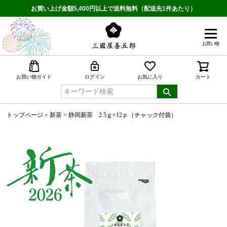
お買い上げ金額5,400円以上で送料無料（配送先1件あたり）
お買い物
検索
お買い物ガイド
ログイン
お気に入り
カート
トップページ
新茶
静岡新茶 2.5ｇ×12ｐ（チャック付袋）