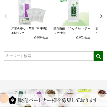
式部の香り（茶葉100g平袋）
静岡新茶 4.5ｇ×15ｐ（チャ
鹿児島新
3本パック
ック付袋）
ャック付
¥
3,996
¥
2,052
(税込)
(税込)