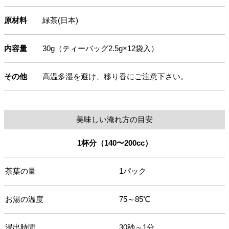
原材料
緑茶(日本)
内容量
30g（ティーバッグ2.5g×12袋入）
その他
高温多湿を避け、移り香にご注意下さい。
美味しい淹れ方の目安
1杯分（140〜200cc）
茶葉の量
1パック
お湯の温度
75～85℃
浸出時間
30秒～1分