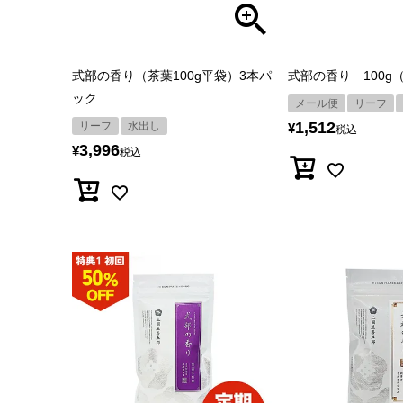
式部の香り（茶葉100g平袋）3本パ
式部の香り 100g
ック
メール便
リーフ
1,512
リーフ
水出し
¥
税込
3,996
¥
税込