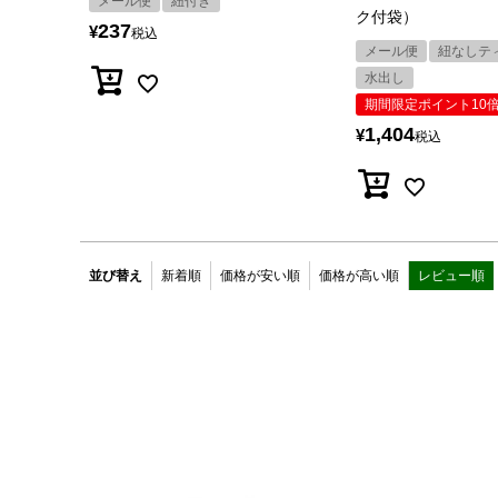
メール便
紐付き
ク付袋）
237
¥
税込
メール便
紐なしテ
水出し
期間限定ポイント10
1,404
¥
税込
並び替え
新着順
価格が安い順
価格が高い順
レビュー順