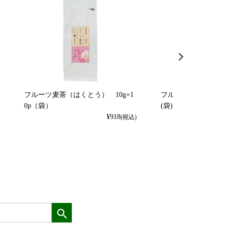
フルーツ麦茶（はくとう） 10g×1
フルーツ麦茶（れもん）
0p（袋）
(袋)
¥
918
(税込)