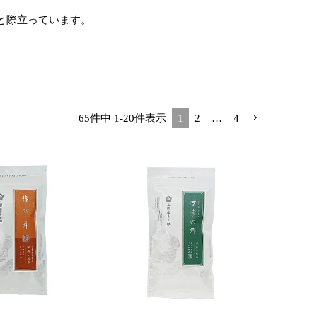
と際立っています。
65
件中
1
-
20
件表示
1
2
…
4