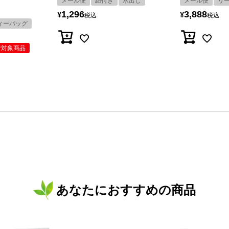
メール便
紐付き
水出し
メール便
リ
1,296
3,888
¥
¥
税込
税込
ィーバッグ
倍対象商品
あなたにおすすめの商品