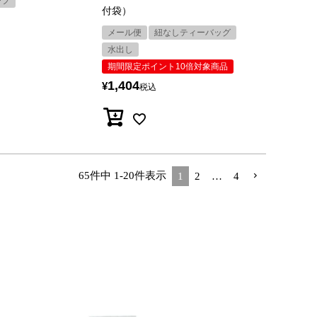
ーフ
付袋）
メール便
紐なしティーバッグ
水出し
期間限定ポイント10倍対象商品
1,404
¥
税込
65
件中
1
-
20
件表示
1
2
…
4