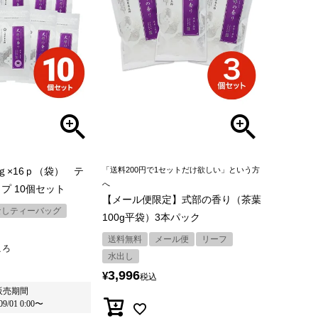
ｇ×16ｐ（袋） テ
「送料200円で1セットだけ欲しい」という方
へ
プ 10個セット
【メール便限定】式部の香り（茶葉
なしティーバッグ
100g平袋）3本パック
送料無料
メール便
リーフ
ころ
水出し
3,996
¥
税込
販売期間
09/01 0:00
〜