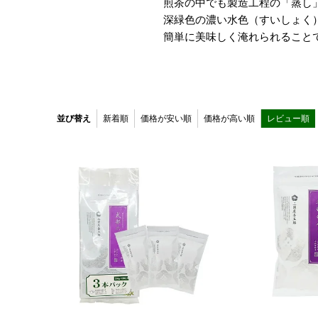
煎茶の中でも製造工程の「蒸し
深緑色の濃い水色（すいしょく
簡単に美味しく淹れられること
並び替え
新着順
価格が安い順
価格が高い順
レビュー順