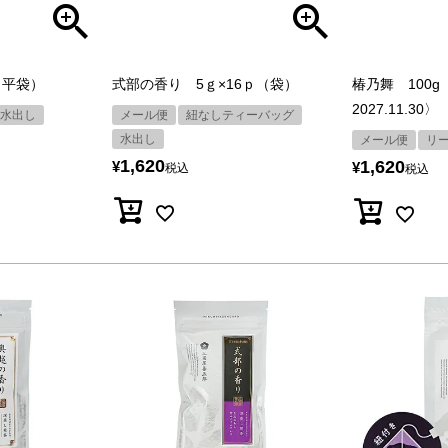
（平袋）
式部の香り 5ｇ×16ｐ（袋）
椿乃舞 100
2027.11.30〉
水出し
メール便
紐なしティーバッグ
水出し
メール便
リ
1,620
1,620
¥
¥
税込
税込