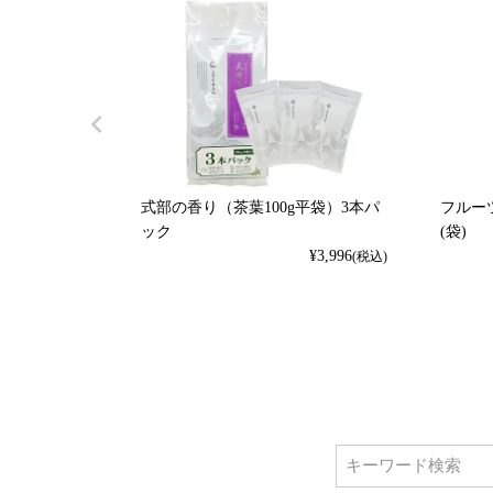
式部の香り（茶葉100g平袋）3本パ
フルーツ
ック
(袋)
¥
3,996
(税込)