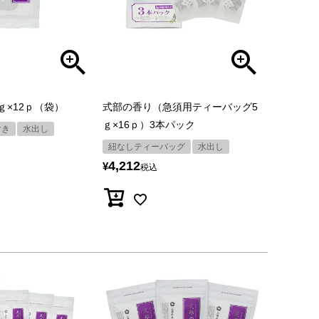
ｇ×12ｐ（袋）
式部の香り（急須用ティーバッグ5
ｇ×16ｐ）3本パック
付き
水出し
紐なしティーバッグ
水出し
4,212
¥
税込