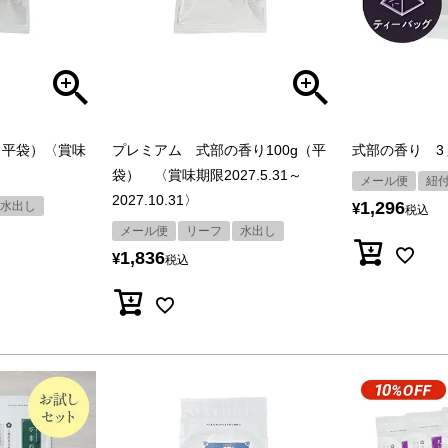
（平袋）〈賞味
プレミアム 式部の香り100g（平
式部の香り 3
袋） 〈賞味期限2027.5.31～
メール便
紐
2027.10.31〉
1,296
水出し
¥
税込
メール便
リーフ
水出し
1,836
¥
税込