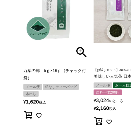
万葉の郷 5ｇ×16ｐ（チャック付
【お試しセット】30%OF
美味しい人気茶 日
袋）
メール便
お一人様
メール便
紐なしティーバッグ
送料一律200円
水出し
3,024
¥
1,620
のところ
¥
税込
2,160
¥
税込