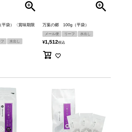
g（平袋）〈賞味期限
万葉の郷 100g（平袋）
メール便
リーフ
水出し
1,512
ーフ
水出し
¥
税込