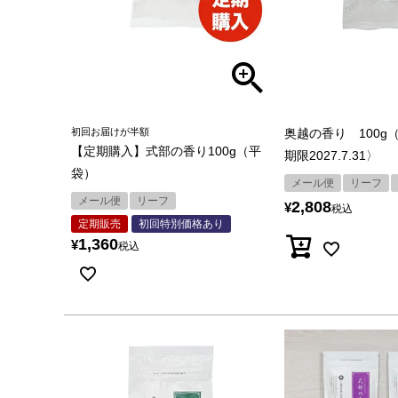
初回お届けが半額
奥越の香り 100g
【定期購入】式部の香り100g（平
期限2027.7.31〉
袋）
メール便
リーフ
メール便
リーフ
2,808
¥
税込
定期販売
初回特別価格あり
1,360
¥
税込