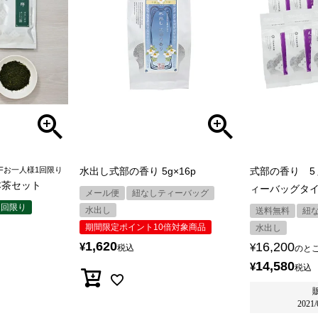
Fお一人様1回限り
水出し式部の香り 5g×16p
式部の香り 5
本茶セット
ィーバッグタイ
メール便
紐なしティーバッグ
1回限り
水出し
送料無料
紐
期間限定ポイント10倍対象商品
水出し
1,620
16,200
¥
¥
税込
のと
14,580
¥
税込
2021/