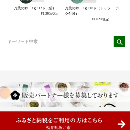
万葉の郷 3ｇ×12ｐ（袋）
万葉の郷 5ｇ×16ｐ（チャッ
式部の香
¥
1,296
ク付袋）
(税込)
¥
1,620
(税込)