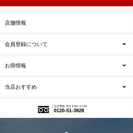
店舗情報
会員登録について
お得情報
新規会員登録
当店おすすめ
会員規約について
SDGs
アウトレットセール
ご注文の流れ
ご注文専用 平日 9:00〜17:00
0120-51-3928
式部の香りシリーズ
お得なまとめ買い
LINE登録
茶楽
キャンペーン