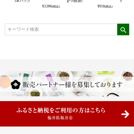
3本パック
g×10p(袋)
カット） 
¥
3,996
¥
918
(税込)
(税込)