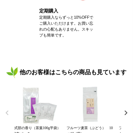
定期購入
定期購入ならずっと10%OFFで
ご購入いただけます。お買い忘
れの心配もありません。スキッ
プも簡単です。
他のお客様はこちらの商品も見ています
式部の香り（茶葉100g平袋）
フルーツ麦茶（ぶどう） 10
フルーツ