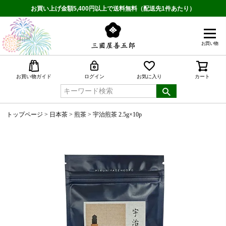
お買い上げ金額5,400円以上で送料無料（配送先1件あたり）
お買い物
検索
お買い物ガイド
ログイン
お気に入り
カート
トップページ
日本茶
煎茶
宇治煎茶 2.5g×10p