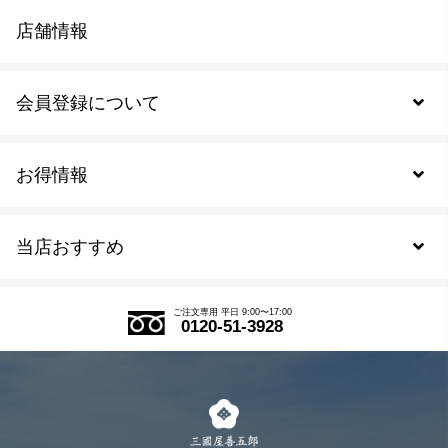
店舗情報
会員登録について
お得情報
新規会員登録
当店おすすめ
会員規約について
SDGs
アウトレットセール
ご注文の流れ
ご注文専用 平日 9:00〜17:00
0120-51-3928
式部の香りシリーズ
お得なまとめ買い
LINE登録
茶楽
キャンペーン
メルマガ登録