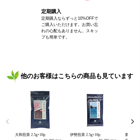
定期購入
定期購入ならずっと10%OFFで
ご購入いただけます。お買い忘
れの心配もありません。スキッ
プも簡単です。
他のお客様はこちらの商品も見ています
大和煎茶 2.5g×10p
伊勢煎茶 2.5g×10p
鹿児島新茶