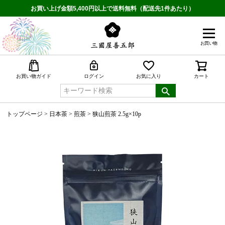
お買い上げ金額5,400円以上で送料無料（配送先1件あたり）
お買い物
検索
お買い物ガイド
ログイン
お気に入り
カート
トップページ
日本茶
煎茶
狭山煎茶 2.5g×10p