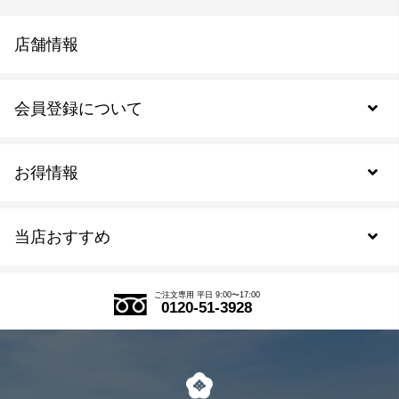
店舗情報
会員登録について
お得情報
新規会員登録
当店おすすめ
会員規約について
SDGs
アウトレットセール
ご注文の流れ
ご注文専用 平日 9:00〜17:00
0120-51-3928
式部の香りシリーズ
お得なまとめ買い
LINE登録
茶楽
キャンペーン
メルマガ登録