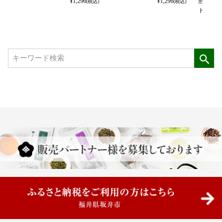
¥
1,296
¥
1,296
煎茶 式部
(税込)
(税込)
ト