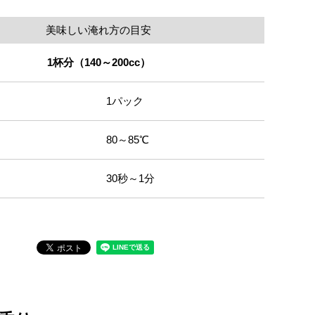
美味しい淹れ方の目安
1杯分（140～200cc）
1パック
80～85℃
30秒～1分