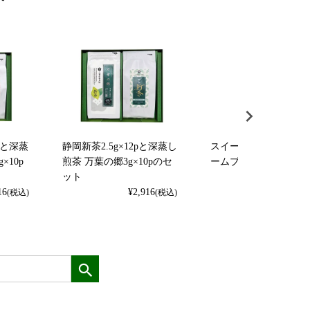
pと深蒸
静岡新茶2.5g×12pと深蒸し
スイーツほうじ茶 ク
×10p
煎茶 万葉の郷3g×10pのセ
ームブリュレ（3g×5p
ット
¥
378
(
16
¥
2,916
(税込)
(税込)