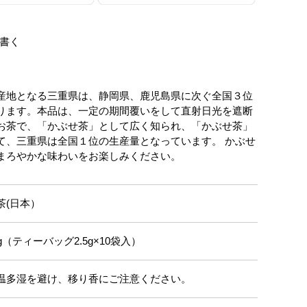
書く
産地となる三重県は、静岡県、鹿児島県に次ぐ全国３位
ります。本品は、一定の期間覆いをして直射日光を遮断
お茶で、「かぶせ茶」として広く知られ、「かぶせ茶」
て、三重県は全国１位の生産量となっています。 かぶせ
まろやかな味わいをお楽しみください。
茶(日本）
5g（ティーバッグ2.5g×10袋入）
温多湿を避け、移り香にご注意ください。