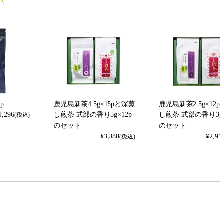
p
鹿児島新茶4.5g×15pと深蒸
鹿児島新茶2.5g×12
1,296
し煎茶 式部の香り5g×12p
し煎茶 式部の香り3g
(税込)
のセット
のセット
¥
3,888
¥
2,9
(税込)
検索