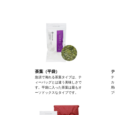
茶葉（平袋）
テ
急須で淹れる茶葉タイプは、テ
テ
ィーバッグとは違う美味しさで
カ
す。平袋に入った茶葉は最もオ
用
ーソドックスなタイプです。
プ