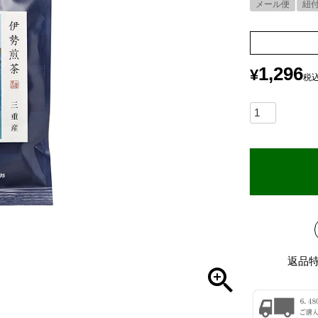
メール便
紐
1,296
¥
税
返品