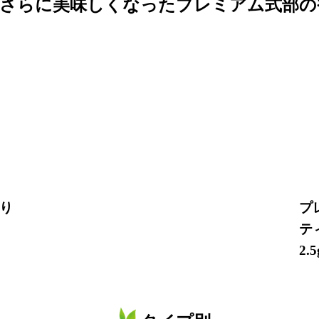
さらに美味しくなった
プレミアム式部の
り
プ
テ
2.