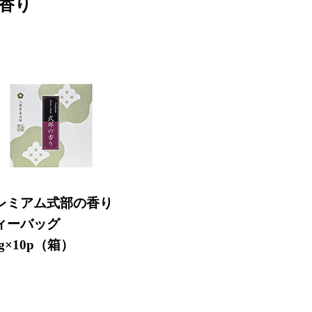
香り
レミアム式部の香り
ィーバッグ
5g×10p（箱）