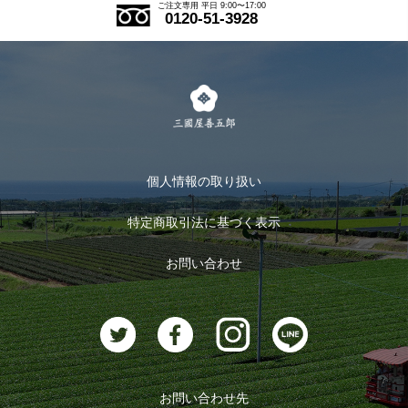
ご注文の流れ
ご注文専用 平日 9:00〜17:00
0120-51-3928
式部の香りシリーズ
お得なまとめ買い
LINE登録
茶楽
キャンペーン
メルマガ登録
季節限定商品
メール便対応商品
マイページ
お茶のギフト
個人情報の取り扱い
ログイン
特定商取引法に基づく表示
おすすめのお茶
ログアウト
お問い合わせ
お茶に合うスイーツ
お問い合わせ先