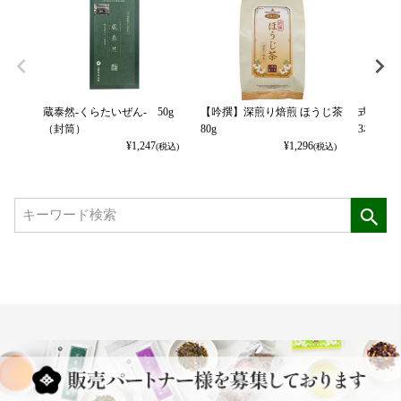
蔵泰然-くらたいぜん- 50g
【吟撰】深煎り焙煎 ほうじ茶
式部の香
（封筒）
80g
3本パッ
¥
1,247
¥
1,296
(税込)
(税込)