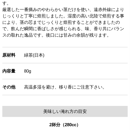
す。
厳選した一番摘みのやわらかい茎だけを使い、遠赤外線により
じっくりと丁寧に焙煎しました。湿度の高い北陸で焙煎する事
により、茎の芯までじっくりと焙煎することができましたの
で、飲んだ瞬間に香ばしさが感じられる、味、香り共にバラン
スの取れた逸品です。後口には甘みの余韻が残ります。
原材料
緑茶(日本)
内容量
80g
その他
高温多湿を避け、移り香にご注意下さい。
美味しい淹れ方の目安
2杯分（280cc）