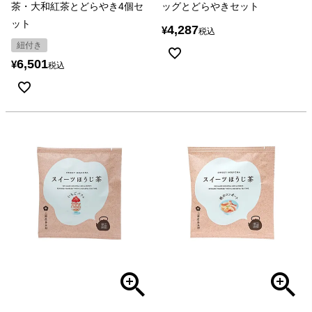
茶・大和紅茶とどらやき4個セ
ッグとどらやきセット
ット
4,287
¥
税込
紐付き
6,501
¥
税込