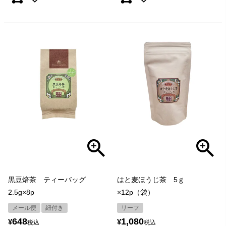
黒豆焙茶 ティーバッグ
はと麦ほうじ茶 5ｇ
2.5g×8p
×12p（袋）
メール便
紐付き
リーフ
648
1,080
¥
¥
税込
税込