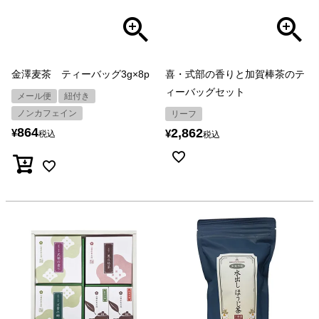
金澤麦茶 ティーバッグ3g×8p
喜・式部の香りと加賀棒茶のテ
ィーバッグセット
メール便
紐付き
ノンカフェイン
リーフ
864
2,862
¥
¥
税込
税込