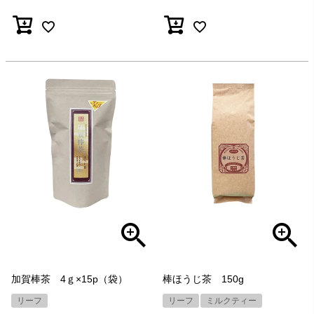
加賀棒茶 4ｇ×15p（袋）
棒ほうじ茶 150g
リーフ
リーフ
ミルクティー