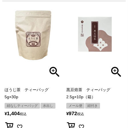
ほうじ茶 ティーバッグ
黒豆焙茶 ティーバッグ
5g×30p
2.5g×10p（箱）
紐なしティーバッグ
水出し
メール便
紐付き
1,404
972
¥
¥
税込
税込