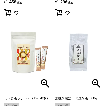
1,458
1,296
¥
¥
税込
税込
ほうじ茶ラテ 96g（12g×8本）
荒挽き製法 黒豆焙茶 80g
パウダー
メール便