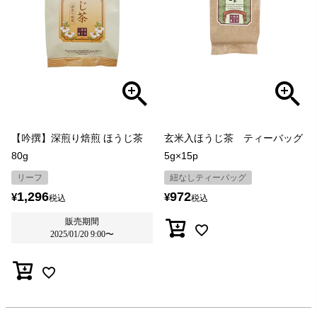
【吟撰】深煎り焙煎 ほうじ茶
玄米入ほうじ茶 ティーバッグ
80g
5g×15p
リーフ
紐なしティーバッグ
1,296
972
¥
¥
税込
税込
販売期間
2025/01/20 9:00
〜