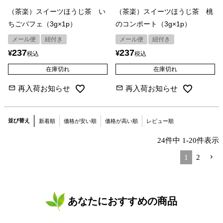
（茶楽）スイーツほうじ茶 い
（茶楽）スイーツほうじ茶 桃
ちごパフェ（3g×1p）
のコンポート（3g×1p）
メール便
紐付き
メール便
紐付き
237
237
¥
¥
税込
税込
在庫切れ
在庫切れ
再入荷お知らせ
再入荷お知らせ
並び替え
新着順
価格が安い順
価格が高い順
レビュー順
24
件中
1
-
20
件表示
1
2
あなたにおすすめの商品