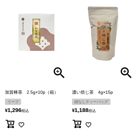
加賀棒茶 2.5g×10p（箱）
濃い焙じ茶 4g×15p
リーフ
紐なしティーバッグ
1,296
1,188
¥
¥
税込
税込