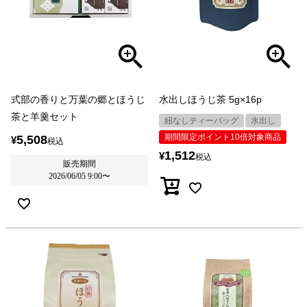
式部の香りと万葉の郷とほうじ
水出しほうじ茶 5g×16p
茶と羊羹セット
紐なしティーバッグ
水出し
期間限定ポイント10倍対象商品
5,508
¥
税込
1,512
¥
税込
販売期間
2026/06/05 9:00
〜