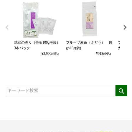
式部の香り（茶葉100g平袋）
フルーツ麦茶（ぶどう） 10
フルーツ
3本パック
g×10p(袋)
カット） 
¥
3,996
¥
918
(税込)
(税込)