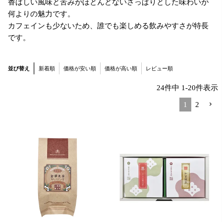
香ばしい風味と苦みがほとんどないさっぱりとした味わいが
何よりの魅力です。
カフェインも少ないため、誰でも楽しめる飲みやすさが特長
です。
並び替え
新着順
価格が安い順
価格が高い順
レビュー順
24
件中
1
-
20
件表示
1
2