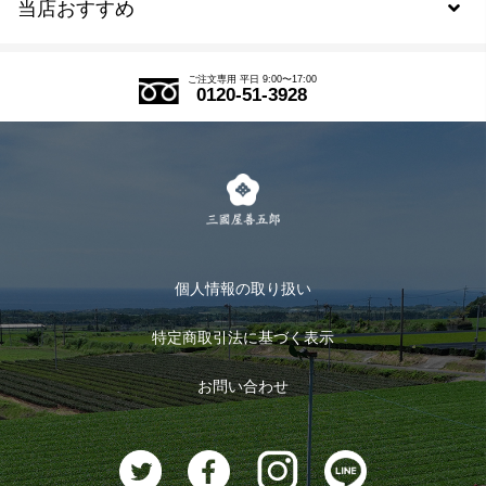
当店おすすめ
会員規約について
SDGs
アウトレットセール
ご注文の流れ
ご注文専用 平日 9:00〜17:00
0120-51-3928
式部の香りシリーズ
お得なまとめ買い
LINE登録
茶楽
キャンペーン
メルマガ登録
季節限定商品
メール便対応商品
マイページ
お茶のギフト
個人情報の取り扱い
ログイン
特定商取引法に基づく表示
おすすめのお茶
ログアウト
お問い合わせ
お茶に合うスイーツ