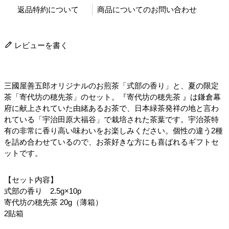
返品特約について
商品についてのお問い合わせ
レビューを書く
三國屋善五郎オリジナルのお煎茶「式部の香り」と、夏の限定
茶「寄代坊の穂先茶」のセット。『寄代坊の穂先茶 』は鎌倉幕
府に献上されていた由緒あるお茶で、日本緑茶発祥の地と言わ
れている「宇治田原大福谷」で栽培された茶葉です。宇治茶特
有の非常に香り高い味わいをお楽しみください。個性の違う2種
を詰め合わせているので、お茶好きな方にも喜ばれるギフトセ
ットです。
【セット内容】
式部の香り 2.5g×10p
寄代坊の穂先茶 20g（薄箱）
2貼箱