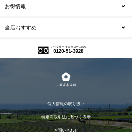
お得情報
新規会員登録
当店おすすめ
会員規約について
SDGs
アウトレットセール
ご注文の流れ
ご注文専用 平日 9:00〜17:00
0120-51-3928
式部の香りシリーズ
お得なまとめ買い
LINE登録
茶楽
キャンペーン
メルマガ登録
季節限定商品
メール便対応商品
マイページ
お茶のギフト
個人情報の取り扱い
ログイン
特定商取引法に基づく表示
おすすめのお茶
ログアウト
お問い合わせ