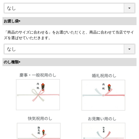
お渡し袋
(
「商品のサイズに合わせる」をお選びいただくと、商品に合わせて当店でサイ
必
ズを選ばせていただきます。
須
)
のし種類
(
必
須
)