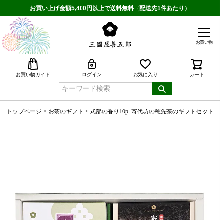
お買い上げ金額5,400円以上で送料無料（配送先1件あたり）
お買い物
検索
お買い物ガイド
ログイン
お気に入り
カート
トップページ
お茶のギフト
式部の香り10p･寄代坊の穂先茶のギフトセット