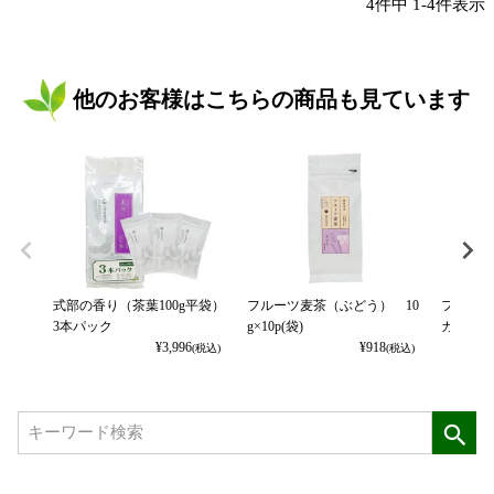
4
件中
1
-
4
件表示
他のお客様はこちらの商品も見ています
式部の香り（茶葉100g平袋）
フルーツ麦茶（ぶどう） 10
フルーツ
3本パック
g×10p(袋)
カット） 
¥
3,996
¥
918
(税込)
(税込)