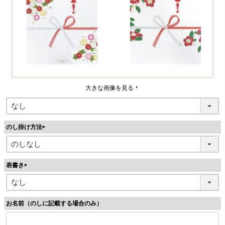
大きな画像を見る
のし掛け方法
(
必
須
表書き
)
(
必
須
お名前（のしに記載する場合のみ）
)