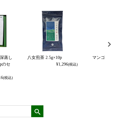
と深蒸し
八女煎茶 2.5g×10p
マンゴー 2.5g×8p(袋)
0pのセ
¥
1,296
¥
1,080
(税込)
(
16
(税込)