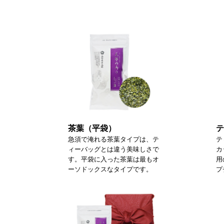
茶葉（平袋）
テ
急須で淹れる茶葉タイプは、テ
テ
ィーバッグとは違う美味しさで
カ
す。平袋に入った茶葉は最もオ
用
ーソドックスなタイプです。
プ