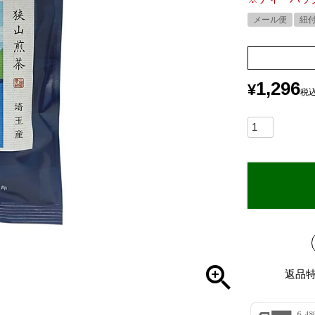
メール便
紐
1,296
¥
税
返品