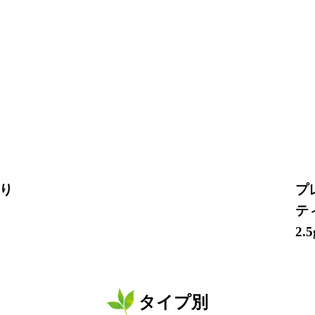
り
プ
テ
2.
タイプ別