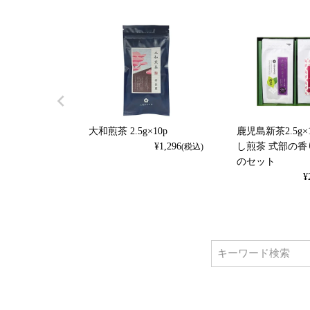
大和煎茶 2.5g×10p
鹿児島新茶2.5g×
¥
1,296
し煎茶 式部の香り
(税込)
のセット
¥