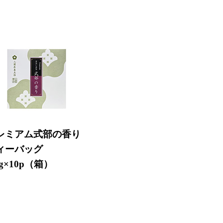
レミアム式部の香り
ィーバッグ
5g×10p（箱）