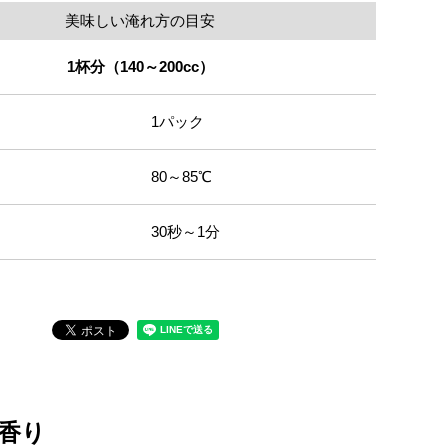
美味しい淹れ方の目安
1杯分（140～200cc）
1パック
80～85℃
30秒～1分
香り