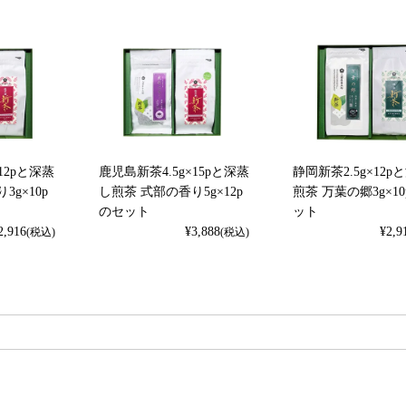
12pと深蒸
鹿児島新茶4.5g×15pと深蒸
静岡新茶2.5g×12p
3g×10p
し煎茶 式部の香り5g×12p
煎茶 万葉の郷3g×1
のセット
ット
2,916
¥
3,888
¥
2,9
(税込)
(税込)
検索