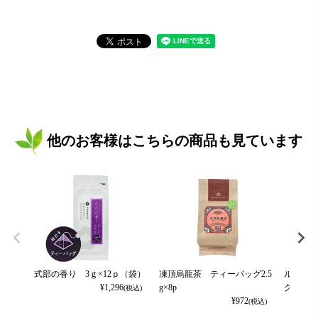
他のお客様はこちらの商品も見ています
式部の香り 3ｇ×12ｐ（袋）
凍頂烏龍茶 ティーバッグ2.5
ルイボス
¥
1,296
g×8p
グ2.5g×8
(税込)
¥
972
(税込)