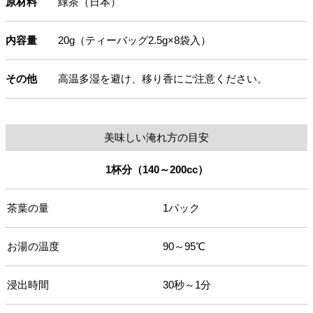
原材料
緑茶（日本）
内容量
20g（ティーバッグ2.5g×8袋入）
その他
高温多湿を避け、移り香にご注意ください。
美味しい淹れ方の目安
1杯分（140～200cc）
茶葉の量
1パック
お湯の温度
90～95℃
浸出時間
30秒～1分