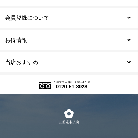
会員登録について
お得情報
新規会員登録
当店おすすめ
会員規約について
SDGs
アウトレットセール
ご注文の流れ
ご注文専用 平日 9:00〜17:00
0120-51-3928
式部の香りシリーズ
お得なまとめ買い
LINE登録
茶楽
キャンペーン
メルマガ登録
季節限定商品
メール便対応商品
マイページ