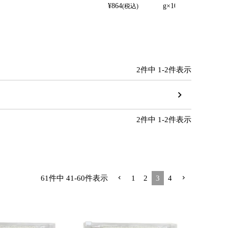
¥
864
g×10p（袋）
(税込)
2
件中
1
-
2
件表示
2
件中
1
-
2
件表示
61
件中
41
-
60
件表示
1
2
3
4