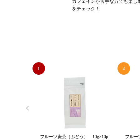
カフェインが苦手な方でも楽し
をチェック！
1
2
フルーツ麦茶（ぶどう） 10g×10p
フルー