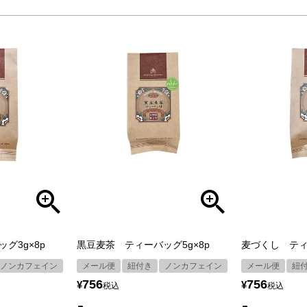
グ3g×8p
黒豆麦茶 ティーバッグ5g×8p
麦づくし ティ
ノンカフェイン
メール便
紐付き
ノンカフェイン
メール便
紐
756
756
¥
¥
税込
税込