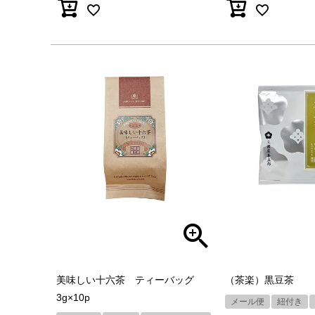
美味しい十六茶 ティーバッグ
（茶楽）黒豆茶
3g×10p
メール便
紐付き