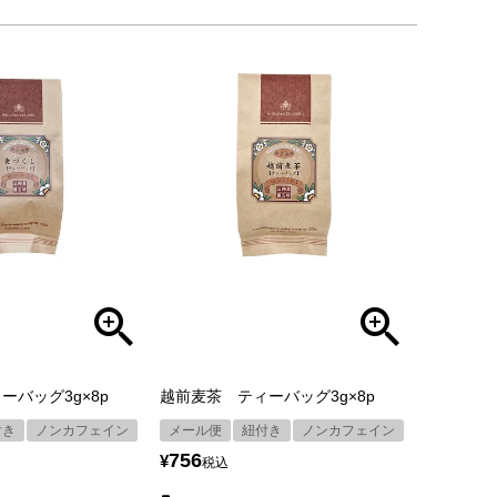
ーバッグ3g×8p
越前麦茶 ティーバッグ3g×8p
付き
ノンカフェイン
メール便
紐付き
ノンカフェイン
756
¥
税込