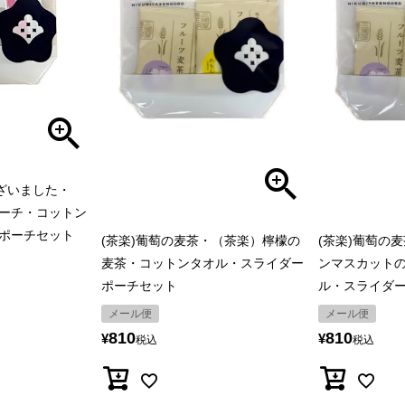
ございました・
ーチ・コットン
ポーチセット
(茶楽)葡萄の麦茶・（茶楽）檸檬の
(茶楽)葡萄の
麦茶・コットンタオル・スライダー
ンマスカット
ポーチセット
ル・スライダ
メール便
メール便
810
810
¥
¥
税込
税込