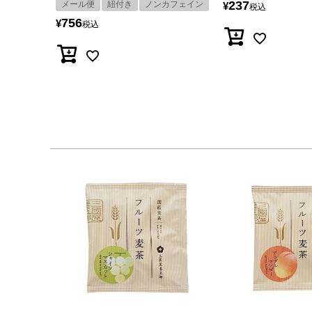
237
メール便
紐付き
ノンカフェイン
¥
税込
756
¥
税込