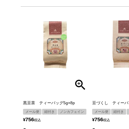
黒豆茶 ティーバッグ5g×8p
豆づくし ティーバッ
メール便
紐付き
ノンカフェイン
メール便
紐付き
756
756
¥
¥
税込
税込