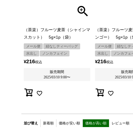
（茶楽）フルーツ麦茶（シャインマ
（茶楽）フルーツ麦
スカット） 5g×1p（袋）
ンゴー） 5g×1p
メール便
紐なしティーバッグ
メール便
紐なしテ
水出し
ノンカフェイン
水出し
ノンカフェ
216
216
¥
¥
税込
税込
販売期間
販売期
2025/03/10 9:00
〜
2025/03/10 
並び替え
新着順
価格が安い順
価格が高い順
レビュー順