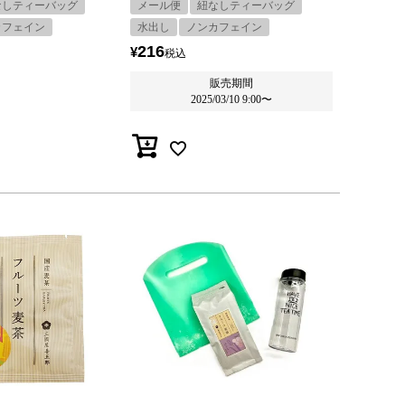
なしティーバッグ
メール便
紐なしティーバッグ
カフェイン
水出し
ノンカフェイン
216
¥
税込
販売期間
2025/03/10 9:00
〜