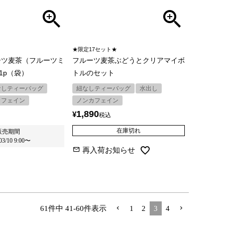
★限定17セット★
ーツ麦茶（フルーツミ
フルーツ麦茶ぶどうとクリアマイボ
1p（袋）
トルのセット
なしティーバッグ
紐なしティーバッグ
水出し
カフェイン
ノンカフェイン
1,890
¥
税込
在庫切れ
販売期間
03/10 9:00
〜
再入荷お知らせ
61
件中
41
-
60
件表示
1
2
3
4