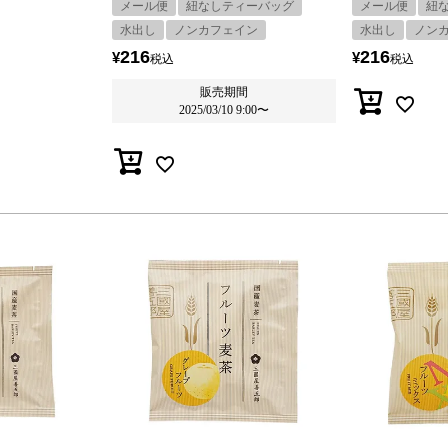
メール便
紐なしティーバッグ
メール便
紐
水出し
ノンカフェイン
水出し
ノン
216
216
¥
¥
税込
税込
販売期間
2025/03/10 9:00
〜