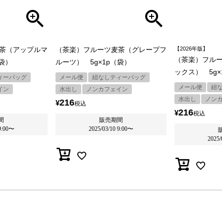
茶（アップルマ
（茶楽）フルーツ麦茶（グレープフ
【2026年版】
（茶楽）フル
（袋）
ルーツ） 5g×1p（袋）
ックス） 5g×
ィーバッグ
メール便
紐なしティーバッグ
メール便
紐
イン
水出し
ノンカフェイン
水出し
ノン
216
¥
税込
216
¥
税込
間
販売期間
9:00
〜
2025/03/10 9:00
〜
2025/