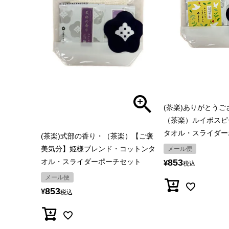
(茶楽)ありがとう
（茶楽）ルイボスピ
タオル・スライダー
(茶楽)式部の香り・（茶楽）【ご褒
美気分】姫様ブレンド・コットンタ
メール便
オル・スライダーポーチセット
853
¥
税込
メール便
853
¥
税込