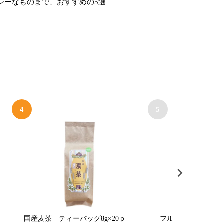
シーなものまで、おすすめの5選
4
5
国産麦茶 ティーバッグ8g×20ｐ
フルーツ麦茶（パイ