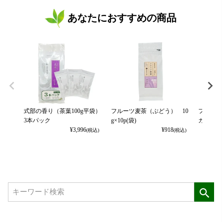
あなたにおすすめの商品
式部の香り（茶葉100g平袋）
フルーツ麦茶（ぶどう） 10
フルーツ
3本パック
g×10p(袋)
カット） 
¥
3,996
¥
918
(税込)
(税込)