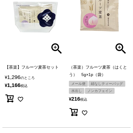
【茶楽】フルーツ麦茶セット
（茶楽）フルーツ麦茶（はくと
う） 5g×1p（袋）
1,296
¥
のところ
メール便
紐なしティーバッグ
1,166
¥
税込
水出し
ノンカフェイン
216
¥
税込