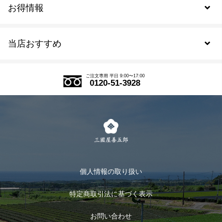
お得情報
新規会員登録
当店おすすめ
会員規約について
SDGs
アウトレットセール
ご注文の流れ
ご注文専用 平日 9:00〜17:00
0120-51-3928
式部の香りシリーズ
お得なまとめ買い
LINE登録
茶楽
キャンペーン
メルマガ登録
季節限定商品
メール便対応商品
マイページ
お茶のギフト
個人情報の取り扱い
ログイン
特定商取引法に基づく表示
おすすめのお茶
ログアウト
お問い合わせ