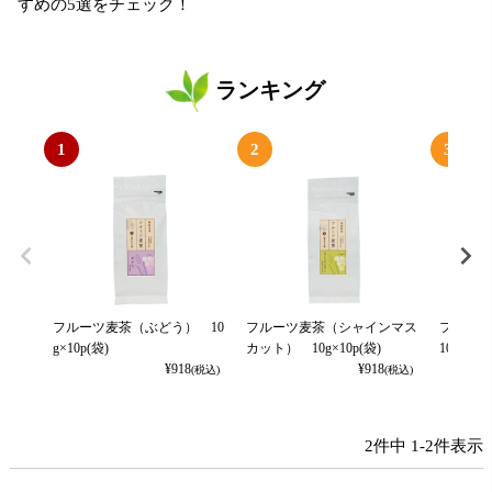
すめの5選をチェック！
ランキング
1
2
3
フルーツ麦茶（ぶどう） 10
フルーツ麦茶（シャインマス
フルー
g×10p(袋)
カット） 10g×10p(袋)
10g×10
¥
918
¥
918
(税込)
(税込)
2
件中
1
-
2
件表示