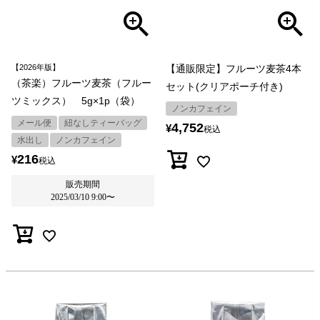
【2026年版】
【通販限定】フルーツ麦茶4本
（茶楽）フルーツ麦茶（フルー
セット(クリアポーチ付き)
ツミックス） 5g×1p（袋）
ノンカフェイン
メール便
紐なしティーバッグ
4,752
¥
税込
水出し
ノンカフェイン
216
¥
税込
販売期間
2025/03/10 9:00
〜