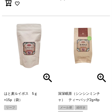
はと麦ルイボス 5ｇ
深深眠茶（シンシンミンチ
×15p（袋）
ャ） ティーバッグ2g×8p
リーフ
メール便
紐付き