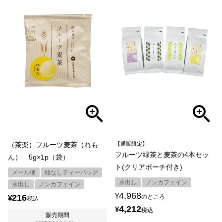
（茶楽）フルーツ麦茶（れも
【通販限定】
フルーツ緑茶と麦茶の4本セッ
ん） 5g×1p（袋）
ト(クリアポーチ付き)
メール便
紐なしティーバッグ
水出し
ノンカフェイン
水出し
ノンカフェイン
4,968
¥
216
のところ
¥
税込
4,212
¥
税込
販売期間