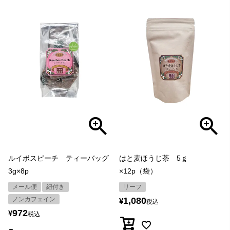
ルイボスピーチ ティーバッグ
はと麦ほうじ茶 5ｇ
3g×8p
×12p（袋）
メール便
紐付き
リーフ
ノンカフェイン
1,080
¥
税込
972
¥
税込