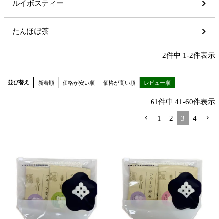
ルイボスティー
たんぽぽ茶
2
件中
1
-
2
件表示
並び替え
新着順
価格が安い順
価格が高い順
レビュー順
61
件中
41
-
60
件表示
1
2
3
4