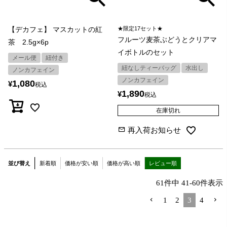
【デカフェ】 マスカットの紅
★限定17セット★
フルーツ麦茶ぶどうとクリアマ
茶 2.5g×6p
イボトルのセット
メール便
紐付き
紐なしティーバッグ
水出し
ノンカフェイン
ノンカフェイン
1,080
¥
税込
1,890
¥
税込
在庫切れ
再入荷お知らせ
並び替え
新着順
価格が安い順
価格が高い順
レビュー順
61
件中
41
-
60
件表示
1
2
3
4