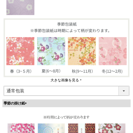
大きな画像を見る
季節の掛け紙
(
必
須
)