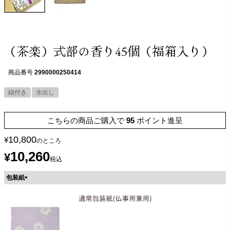
（茶楽）式部の香り45個（福箱入り）
商品番号
2990000250414
紐付き
水出し
こちらの商品ご購入で
95
ポイント進呈
10,800
¥
のところ
10,260
¥
税込
包装紙
(
必
須
)