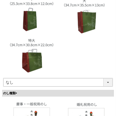
のし種類
(
必
須
)