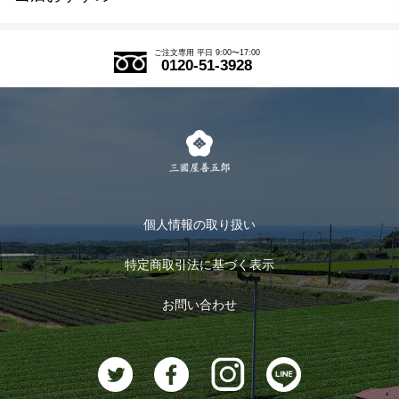
SDGs
アウトレットセール
ご注文の流れ
ご注文専用 平日 9:00〜17:00
0120-51-3928
式部の香りシリーズ
お得なまとめ買い
LINE登録
茶楽
キャンペーン
メルマガ登録
季節限定商品
メール便対応商品
マイページ
お茶のギフト
個人情報の取り扱い
ログイン
特定商取引法に基づく表示
おすすめのお茶
ログアウト
お問い合わせ
お茶に合うスイーツ