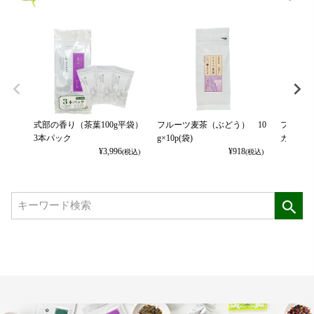
式部の香り（茶葉100g平袋）
フルーツ麦茶（ぶどう） 10
フルーツ
3本パック
g×10p(袋)
カット） 
¥
3,996
¥
918
(税込)
(税込)