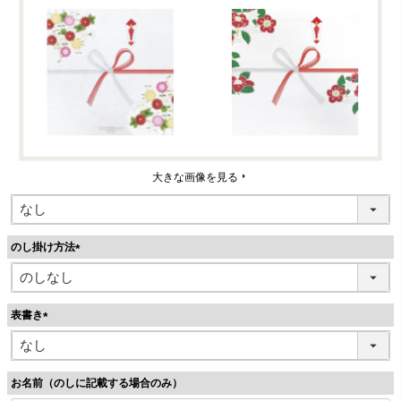
大きな画像を見る
のし掛け方法
(
必
須
表書き
)
(
必
須
お名前（のしに記載する場合のみ）
)