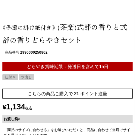
(茶楽)式部の香りと式
《季節の掛け紙付き》
部の香りどらやきセット
商品番号
2990000250802
どらやき賞味期限：発送日を含めて15日
紐付き
水出し
こちらの商品ご購入で
21
ポイント進呈
1,134
¥
税込
お渡し袋
(
「商品のサイズに合わせる」をお選びいただくと、商品に合わせて当店でサイ
必