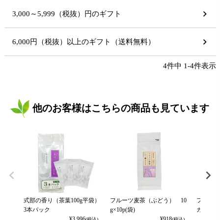
3,000～5,999（税抜）円のギフト
6,000円（税抜）以上のギフト（送料無料）
4
件中
1
-
4
件表示
他のお客様はこちらの商品も見ています
式部の香り（茶葉100g平袋）
フルーツ麦茶（ぶどう） 10
フルーツ
3本パック
g×10p(袋)
カット） 
¥
3,996
¥
918
(税込)
(税込)