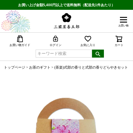
お買い上げ金額5,400円以上で送料無料（配送先1件あたり）
お買い物
検索
お買い物ガイド
ログイン
お気に入り
カート
トップページ
お茶のギフト
(茶楽)式部の香りと式部の香りどらやきセット