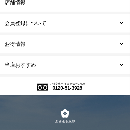
店舗情報
会員登録について
お得情報
新規会員登録
当店おすすめ
会員規約について
SDGs
アウトレットセール
ご注文の流れ
ご注文専用 平日 9:00〜17:00
0120-51-3928
式部の香りシリーズ
お得なまとめ買い
LINE登録
茶楽
キャンペーン
メルマガ登録
季節限定商品
メール便対応商品