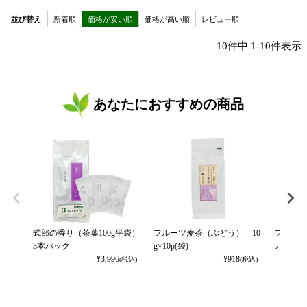
並び替え
新着順
価格が安い順
価格が高い順
レビュー順
10
件中
1
-
10
件表示
あなたにおすすめの商品
式部の香り（茶葉100g平袋）
フルーツ麦茶（ぶどう） 10
フルーツ
3本パック
g×10p(袋)
カット） 
¥
3,996
¥
918
(税込)
(税込)