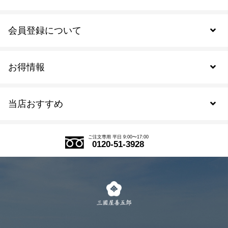
会員登録について
お得情報
新規会員登録
当店おすすめ
会員規約について
SDGs
アウトレットセール
ご注文の流れ
ご注文専用 平日 9:00〜17:00
0120-51-3928
式部の香りシリーズ
お得なまとめ買い
LINE登録
茶楽
キャンペーン
メルマガ登録
季節限定商品
メール便対応商品
マイページ