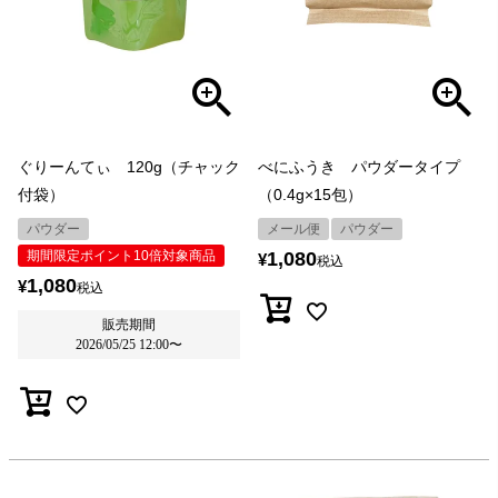
ぐりーんてぃ 120g（チャック
べにふうき パウダータイプ
付袋）
（0.4g×15包）
パウダー
メール便
パウダー
期間限定ポイント10倍対象商品
1,080
¥
税込
1,080
¥
税込
販売期間
2026/05/25 12:00
〜