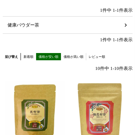
1
件中
1
-
1
件表示
健康パウダー茶
1
件中
1
-
1
件表示
並び替え
新着順
価格が安い順
価格が高い順
レビュー順
10
件中
1
-
10
件表示