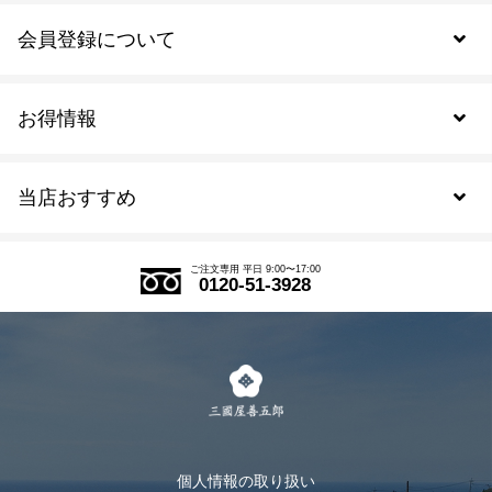
会員登録について
お得情報
新規会員登録
当店おすすめ
会員規約について
SDGs
アウトレットセール
ご注文の流れ
ご注文専用 平日 9:00〜17:00
0120-51-3928
式部の香りシリーズ
お得なまとめ買い
LINE登録
茶楽
キャンペーン
メルマガ登録
季節限定商品
メール便対応商品
マイページ
お茶のギフト
個人情報の取り扱い