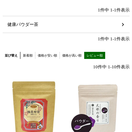
1
件中
1
-
1
件表示
健康パウダー茶
1
件中
1
-
1
件表示
並び替え
新着順
価格が安い順
価格が高い順
レビュー順
10
件中
1
-
10
件表示