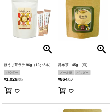
ほうじ茶ラテ 96g（12g×8本）
昆布茶 45g (袋)
パウダー
メール便
パウダー
1,026
864
¥
¥
税込
税込