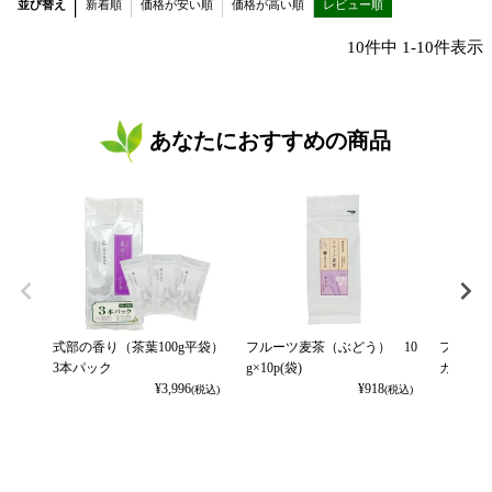
並び替え
新着順
価格が安い順
価格が高い順
レビュー順
10
件中
1
-
10
件表示
あなたにおすすめの商品
式部の香り（茶葉100g平袋）
フルーツ麦茶（ぶどう） 10
フルーツ
3本パック
g×10p(袋)
カット） 
¥
3,996
¥
918
(税込)
(税込)