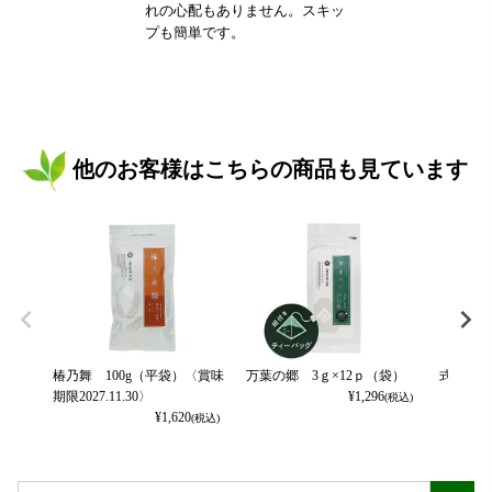
れの心配もありません。スキッ
プも簡単です。
他のお客様はこちらの商品も見ています
椿乃舞 100g（平袋）〈賞味
万葉の郷 3ｇ×12ｐ（袋）
式部の香
期限2027.11.30〉
¥
1,296
(税込)
¥
1,620
(税込)