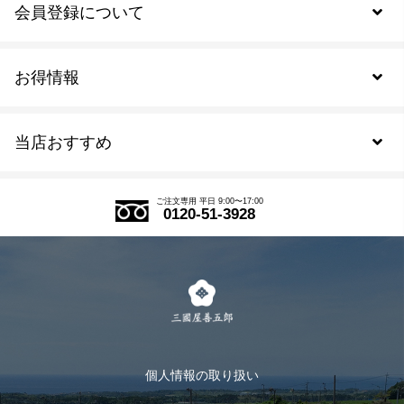
会員登録について
お得情報
新規会員登録
当店おすすめ
会員規約について
SDGs
アウトレットセール
ご注文の流れ
ご注文専用 平日 9:00〜17:00
0120-51-3928
式部の香りシリーズ
お得なまとめ買い
LINE登録
茶楽
キャンペーン
メルマガ登録
季節限定商品
メール便対応商品
マイページ
お茶のギフト
個人情報の取り扱い
ログイン