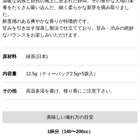
温暖な気候と自然の風土に恵まれた静岡。その豊かな大地の栄
養をたくさん吸い込んだ、細く柔らかな新芽を摘み取りまし
た。
鮮度感のある爽やかな香りが特徴的です。
甘みを引き出す深蒸し製法で仕立てており、甘み・渋みの絶妙
なバランスをお楽しみいただけます。
原材料
緑茶(日本)
内容量
12.5g（ティーバッグ2.5g×5袋入）
その他
高温多湿を避け、移り香にご注意下さい。
美味しい淹れ方の目安
1杯分（140〜200cc）