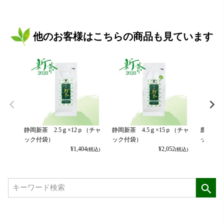
他のお客様はこちらの商品も見ています
静岡新茶 2.5ｇ×12ｐ（チャ
静岡新茶 4.5ｇ×15ｐ（チャ
鹿児島新
ック付袋）
ック付袋）
ック付袋
¥
1,404
¥
2,052
(税込)
(税込)