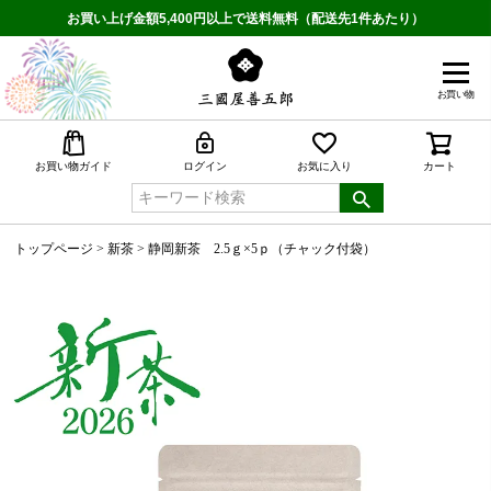
お買い上げ金額5,400円以上で送料無料（配送先1件あたり）
お買い物
検索
お買い物ガイド
ログイン
お気に入り
カート
トップページ
新茶
静岡新茶 2.5ｇ×5ｐ（チャック付袋）