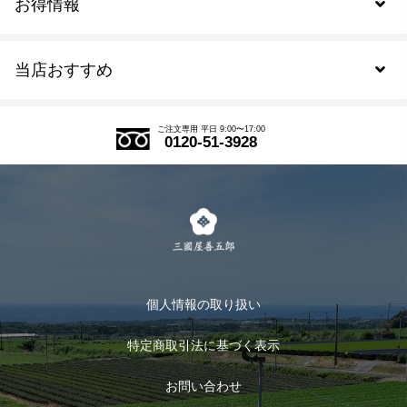
お得情報
新規会員登録
当店おすすめ
会員規約について
SDGs
アウトレットセール
ご注文の流れ
ご注文専用 平日 9:00〜17:00
0120-51-3928
式部の香りシリーズ
お得なまとめ買い
LINE登録
茶楽
キャンペーン
メルマガ登録
季節限定商品
メール便対応商品
マイページ
お茶のギフト
個人情報の取り扱い
ログイン
特定商取引法に基づく表示
おすすめのお茶
ログアウト
お問い合わせ