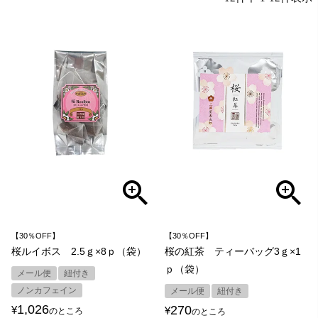
【30％OFF】
【30％OFF】
桜ルイボス 2.5ｇ×8ｐ（袋）
桜の紅茶 ティーバッグ3ｇ×1
ｐ（袋）
メール便
紐付き
ノンカフェイン
メール便
紐付き
1,026
270
¥
¥
のところ
のところ