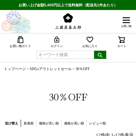
お買い上げ金額5,400円以上で送料無料（配送先1件あたり）
お買い物
検索
お買い物ガイド
ログイン
お気に入り
カート
トップページ
SDGsアウトレットセール
30％OFF
30％OFF
並び替え
新着順
価格が安い順
価格が高い順
レビュー順
12
件中
1
-
12
件表示