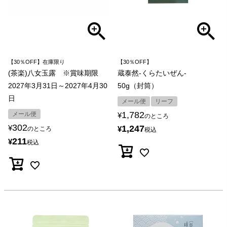
【30％OFF】在庫限り
【30％OFF】
(茶楽)八女玉露 ※賞味期限
蔵泰然-くらたいぜん-
2027年3月31日～2027年4月30
50g（封筒）
日
メール便
リーフ
1,782
メール便
¥
のところ
302
¥
1,247
¥
のところ
税込
211
¥
税込