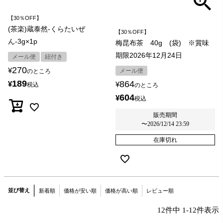
【30％OFF】
(茶楽)蔵泰然-くらたいぜ
【30％OFF】
ん-3g×1p
梅昆布茶 40g (袋) ※賞味
期限2026年12月24日
メール便
紐付き
270
¥
メール便
のところ
189
864
¥
¥
税込
のところ
604
¥
税込
販売期間
〜
2026/12/14 23:59
在庫切れ
並び替え
新着順
価格が安い順
価格が高い順
レビュー順
12
件中
1
-
12
件表示