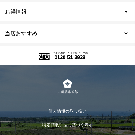
お得情報
新規会員登録
当店おすすめ
会員規約について
SDGs
アウトレットセール
ご注文の流れ
ご注文専用 平日 9:00〜17:00
0120-51-3928
式部の香りシリーズ
お得なまとめ買い
LINE登録
茶楽
キャンペーン
メルマガ登録
季節限定商品
メール便対応商品
マイページ
お茶のギフト
個人情報の取り扱い
ログイン
特定商取引法に基づく表示
おすすめのお茶