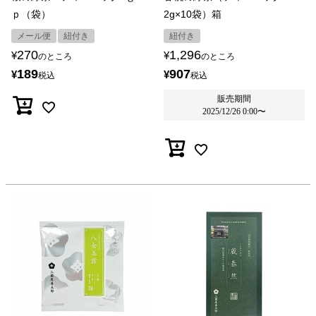
ｐ（袋）
2g×10袋）箱
メール便
紐付き
紐付き
270
1,296
¥
¥
のところ
のところ
189
907
¥
¥
税込
税込
販売期間
2025/12/26 0:00
〜