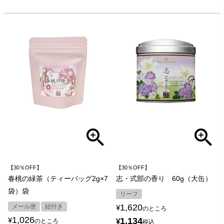
【30％OFF】
【30％OFF】
春桃の緑茶（ティーバッグ2g×7
志・式部の香り 60g（大缶）
袋）袋
リーフ
1,620
メール便
紐付き
¥
のところ
1,026
¥
1,134
¥
のところ
税込