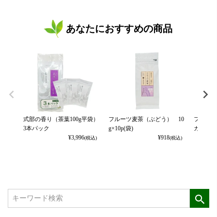
あなたにおすすめの商品
式部の香り（茶葉100g平袋）
フルーツ麦茶（ぶどう） 10
フルーツ
3本パック
g×10p(袋)
カット） 
¥
3,996
¥
918
(税込)
(税込)