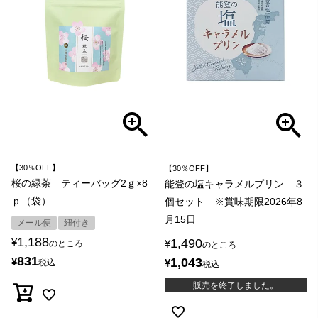
【30％OFF】
【30％OFF】
桜の緑茶 ティーバッグ2ｇ×8
能登の塩キャラメルプリン ３
ｐ（袋）
個セット ※賞味期限2026年8
月15日
メール便
紐付き
1,188
1,490
¥
¥
のところ
のところ
831
1,043
¥
¥
税込
税込
販売を終了しました。