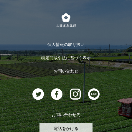
LINE登録
茶楽
キャンペーン
メルマガ登録
季節限定商品
メール便対応商品
マイページ
お茶のギフト
個人情報の取り扱い
ログイン
特定商取引法に基づく表示
おすすめのお茶
ログアウト
お問い合わせ
お茶に合うスイーツ
お問い合わせ先
電話をかける