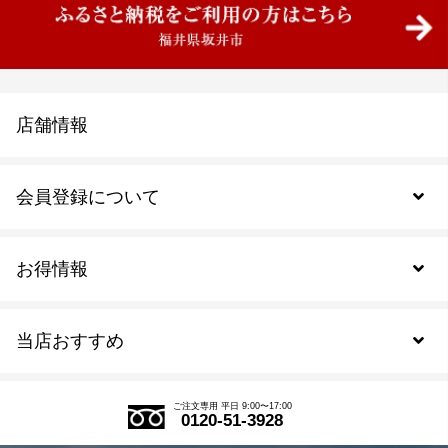
店舗情報
会員登録について
お得情報
新規会員登録
当店おすすめ
会員規約について
SDGs
アウトレットセール
ご注文の流れ
ご注文専用 平日 9:00〜17:00
0120-51-3928
式部の香りシリーズ
お得なまとめ買い