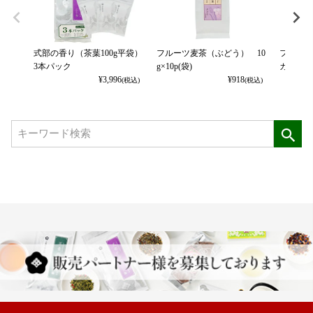
式部の香り（茶葉100g平袋）
フルーツ麦茶（ぶどう） 10
フルーツ
3本パック
g×10p(袋)
カット） 
¥
3,996
¥
918
(税込)
(税込)