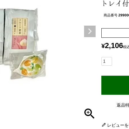
トレイ付
商品番号
29900
2,106
¥
税
返品
レビューを