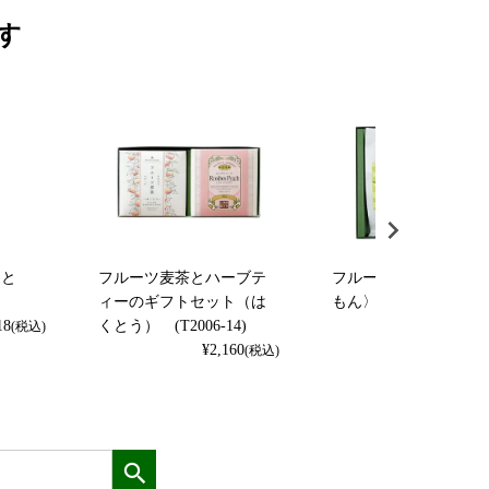
す
くと
フルーツ麦茶とハーブテ
フルーツ緑茶・麦茶〈
）
ィーのギフトセット（は
もん〉セット
18
くとう） (T2006-14)
¥
2,160
(税込)
(
¥
2,160
(税込)