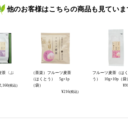
他のお客様はこちらの商品も見ていま
麦茶〈ぶ
（茶楽）フルーツ麦茶
フルーツ麦茶（は
（はくとう） 5g×1p
う） 10g×10p（袋
2,160
（袋）
¥
9
(税込)
¥
216
(税込)
検索