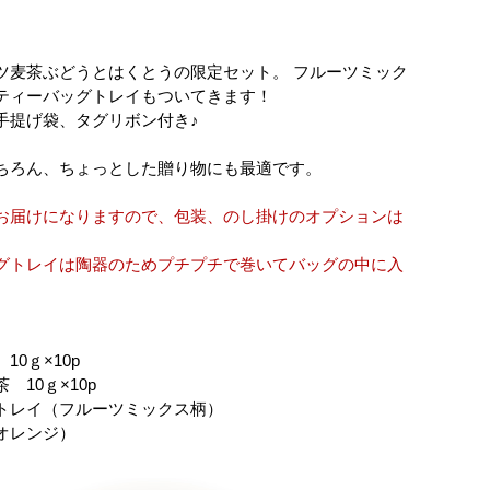
ツ麦茶ぶどうとはくとうの限定セット。 フルーツミック
ティーバッグトレイもついてきます！
手提げ袋、タグリボン付き♪
ちろん、ちょっとした贈り物にも最適です。
お届けになりますので、包装、のし掛けのオプションは
。
グトレイは陶器のためプチプチで巻いてバッグの中に入
】
10ｇ×10p
 10ｇ×10p
トレイ（フルーツミックス柄）
オレンジ）