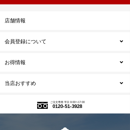
店舗情報
会員登録について
お得情報
新規会員登録
当店おすすめ
会員規約について
SDGs
アウトレットセール
ご注文の流れ
ご注文専用 平日 9:00〜17:00
0120-51-3928
式部の香りシリーズ
お得なまとめ買い
LINE登録
茶楽
キャンペーン