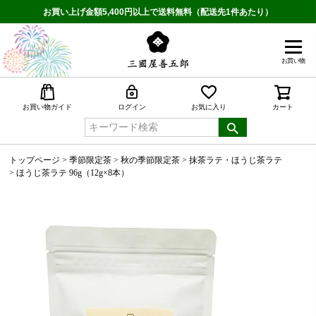
お買い上げ金額5,400円以上で送料無料（配送先1件あたり）
お買い物
検索
お買い物ガイド
ログイン
お気に入り
カート
トップページ
季節限定茶
秋の季節限定茶
抹茶ラテ・ほうじ茶ラテ
ほうじ茶ラテ 96g（12g×8本）