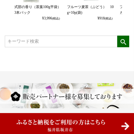
式部の香り（茶葉100g平袋）
フルーツ麦茶（ぶどう） 10
フルーツ
3本パック
g×10p(袋)
カット） 
¥
3,996
¥
918
(税込)
(税込)