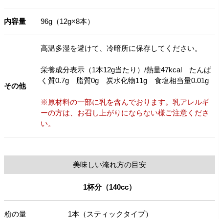
内容量
96g（12g×8本）
高温多湿を避けて、冷暗所に保存してください。
栄養成分表示（1本12g当たり）/熱量47kcal たんぱ
く質0.7g 脂質0g 炭水化物11g 食塩相当量0.01g
その他
※原材料の一部に乳を含んでおります。乳アレルギ
ーの方は、お召し上がりにならない様ご注意くださ
い。
美味しい淹れ方の目安
1杯分（140cc）
粉の量
1本（スティックタイプ）