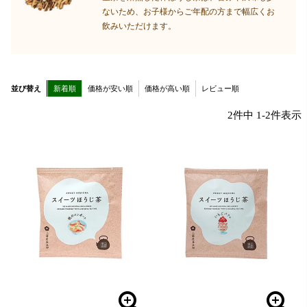
ないため、お子様からご年配の方まで幅広くお
飲みいただけます。
並び替え
新着順
価格が安い順
価格が高い順
レビュー順
2
件中
1
-
2
件表示