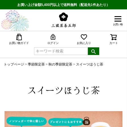
お買い上げ金額5,400円以上で送料無料（配送先1件あたり）
お買い物
検索
お買い物ガイド
ログイン
お気に入り
カート
トップページ
季節限定茶
秋の季節限定茶
スイーツほうじ茶
スイーツほうじ茶