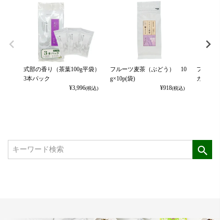
式部の香り（茶葉100g平袋）
フルーツ麦茶（ぶどう） 10
フルーツ
3本パック
g×10p(袋)
カット） 
¥
3,996
¥
918
(税込)
(税込)