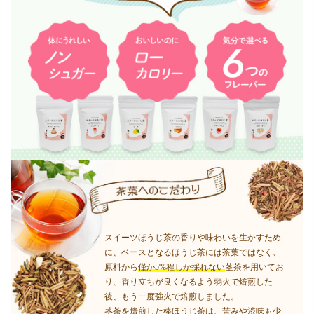
スイーツほうじ茶の香りや味わいを生かすため
に、ベースとなるほうじ茶には茶葉ではなく、
原料から
僅か5%程しか採れない
茎茶を用いてお
り、香り立ちが良くなるよう弱火で焙煎した
後、もう一度強火で焙煎しました。
茎茶を焙煎した棒ほうじ茶は、苦みや渋味も少