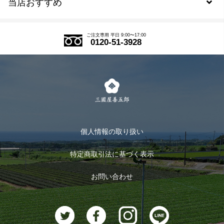
当店おすすめ
会員規約について
SDGs
アウトレットセール
ご注文の流れ
ご注文専用 平日 9:00〜17:00
0120-51-3928
式部の香りシリーズ
お得なまとめ買い
LINE登録
茶楽
キャンペーン
メルマガ登録
季節限定商品
メール便対応商品
マイページ
お茶のギフト
個人情報の取り扱い
ログイン
特定商取引法に基づく表示
おすすめのお茶
ログアウト
お問い合わせ
お茶に合うスイーツ