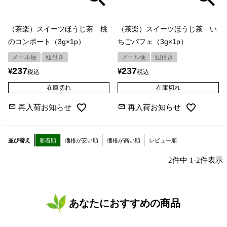
（茶楽）スイーツほうじ茶 桃
（茶楽）スイーツほうじ茶 い
のコンポート（3g×1p）
ちごパフェ（3g×1p）
メール便
紐付き
メール便
紐付き
237
237
¥
¥
税込
税込
在庫切れ
在庫切れ
再入荷お知らせ
再入荷お知らせ
並び替え
新着順
価格が安い順
価格が高い順
レビュー順
2
件中
1
-
2
件表示
あなたにおすすめの商品