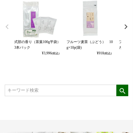
式部の香り（茶葉100g平袋）
フルーツ麦茶（ぶどう） 10
フルーツ
3本パック
g×10p(袋)
カット） 
¥
3,996
¥
918
(税込)
(税込)