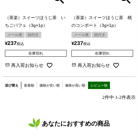
（茶楽）スイーツほうじ茶 い
（茶楽）スイーツほうじ茶 桃
ちごパフェ（3g×1p）
のコンポート（3g×1p）
メール便
紐付き
メール便
紐付き
237
237
¥
¥
税込
税込
在庫切れ
在庫切れ
再入荷お知らせ
再入荷お知らせ
並び替え
新着順
価格が安い順
価格が高い順
レビュー順
2
件中
1
-
2
件表示
あなたにおすすめの商品