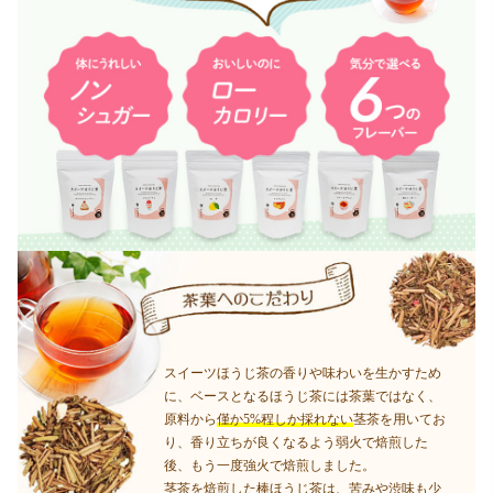
スイーツほうじ茶の香りや味わいを生かすため
に、ベースとなるほうじ茶には茶葉ではなく、
原料から
僅か5%程しか採れない
茎茶を用いてお
り、香り立ちが良くなるよう弱火で焙煎した
後、もう一度強火で焙煎しました。
茎茶を焙煎した棒ほうじ茶は、苦みや渋味も少