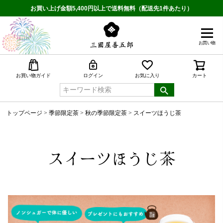
お買い上げ金額5,400円以上で送料無料（配送先1件あたり）
お買い物
検索
お買い物ガイド
ログイン
お気に入り
カート
トップページ
季節限定茶
秋の季節限定茶
スイーツほうじ茶
スイーツほうじ茶