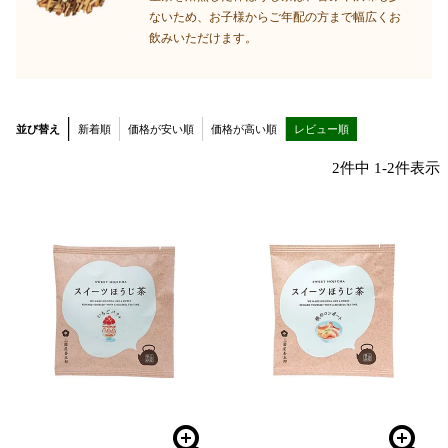
ないため、お子様からご年配の方まで幅広くお
飲みいただけます。
並び替え
新着順
価格が安い順
価格が高い順
レビュー順
2
件中
1
-
2
件表示