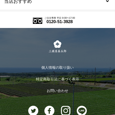
当店おすすめ
会員規約について
SDGs
アウトレットセール
ご注文の流れ
ご注文専用 平日 9:00〜17:00
0120-51-3928
式部の香りシリーズ
お得なまとめ買い
LINE登録
茶楽
キャンペーン
メルマガ登録
季節限定商品
メール便対応商品
マイページ
お茶のギフト
個人情報の取り扱い
ログイン
特定商取引法に基づく表示
おすすめのお茶
ログアウト
お問い合わせ
お茶に合うスイーツ