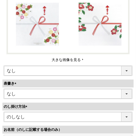
大きな画像を見る
表書き
(
必
須
のし掛け方法
)
(
必
須
お名前（のしに記載する場合のみ）
)