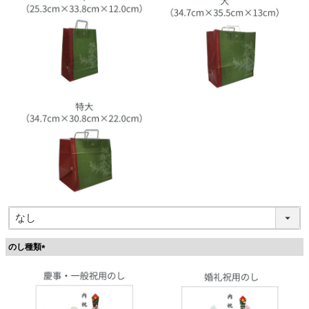
のし種類
(
必
須
)