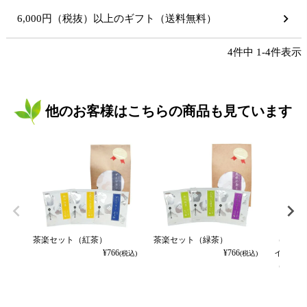
6,000円（税抜）以上のギフト（送料無料）
4
件中
1
-
4
件表示
他のお客様はこちらの商品も見ています
茶楽セット（紅茶）
茶楽セット（緑茶）
（茶楽）
¥
766
¥
766
インマス
(税込)
(税込)
（袋）