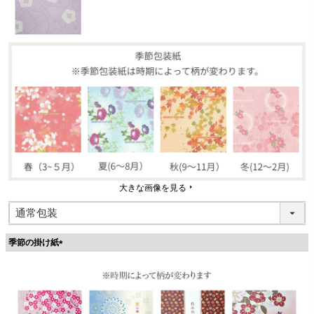
大きな画像を見る
季節の掛け紙
(
必
須
)