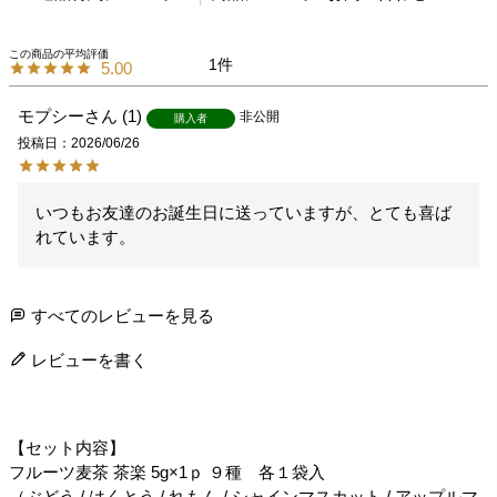
1
5.00
モプシー
1
非公開
購入者
投稿日
2026/06/26
いつもお友達のお誕生日に送っていますが、とても喜ば
れています。
すべてのレビューを見る
レビューを書く
【セット内容】
フルーツ麦茶 茶楽 5g×1ｐ ９種 各１袋入
（ぶどう / はくとう / れもん / シャインマスカット / アップルマ