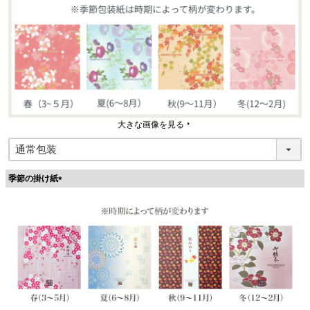
大きな画像を見る
季節の掛け紙
(
必
須
)