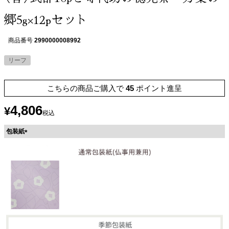
郷5g×12pセット
商品番号
2990000008992
リーフ
こちらの商品ご購入で
45
ポイント進呈
4,806
¥
税込
包装紙
(
必
須
)