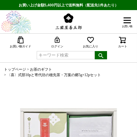
お買い上げ金額5,400円以上で送料無料（配送先1件あたり）
お買い物
検索
お買い物ガイド
ログイン
お気に入り
カート
トップページ
お茶のギフト
〈喜〉式部10pと寄代坊の穂先茶・万葉の郷5g×12pセット