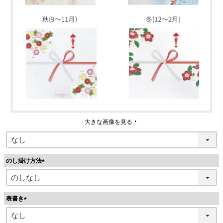
大きな画像を見る
のし掛け方法
(
必
須
表書き
)
(
必