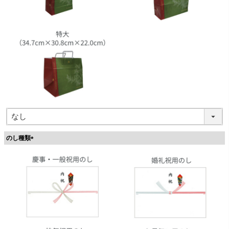
のし種類
(
必
須
)