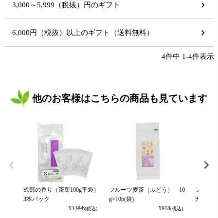
3,000～5,999（税抜）円のギフト
6,000円（税抜）以上のギフト（送料無料）
4
件中
1
-
4
件表示
他のお客様はこちらの商品も見ています
式部の香り（茶葉100g平袋）
フルーツ麦茶（ぶどう） 10
フルーツ
3本パック
g×10p(袋)
カット） 
¥
3,996
¥
918
(税込)
(税込)