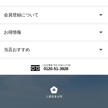
会員登録について
お得情報
新規会員登録
当店おすすめ
会員規約について
SDGs
アウトレットセール
ご注文の流れ
ご注文専用 平日 9:00〜17:00
0120-51-3928
式部の香りシリーズ
お得なまとめ買い
LINE登録
茶楽
キャンペーン
メルマガ登録
季節限定商品
メール便対応商品
マイページ