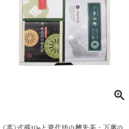
〈喜〉式部10pと寄代坊の穂先茶・万葉の