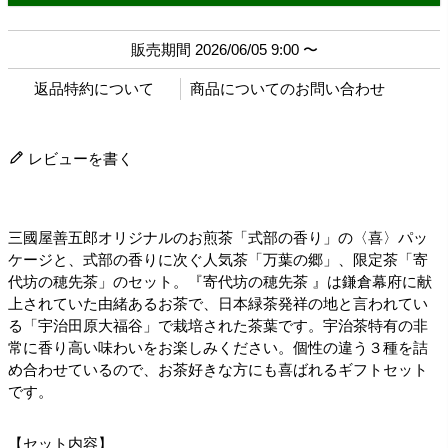
販売期間
2026/06/05 9:00
〜
返品特約について
商品についてのお問い合わせ
レビューを書く
三國屋善五郎オリジナルのお煎茶「式部の香り」の〈喜〉パッ
ケージと、式部の香りに次ぐ人気茶「万葉の郷」、限定茶「寄
代坊の穂先茶」のセット。『寄代坊の穂先茶 』は鎌倉幕府に献
上されていた由緒あるお茶で、日本緑茶発祥の地と言われてい
る「宇治田原大福谷」で栽培された茶葉です。宇治茶特有の非
常に香り高い味わいをお楽しみください。個性の違う３種を詰
め合わせているので、お茶好きな方にも喜ばれるギフトセット
です。
【セット内容】