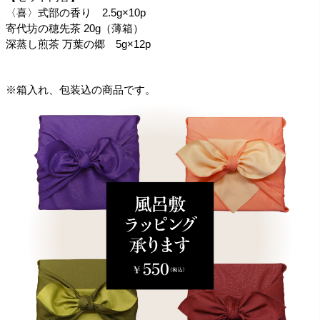
〈喜〉式部の香り 2.5g×10p
寄代坊の穂先茶 20g（薄箱）
深蒸し煎茶 万葉の郷 5g×12p
※箱入れ、包装込の商品です。