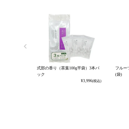
式部の香り（茶葉100g平袋）3本パ
フルーツ
ック
(袋)
¥
3,996
(税込)