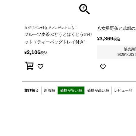
タグリボン付きでプレゼントにも！
八女星野茶と式部の
フルーツ麦茶ぶどうとはくとうのセ
3,369
¥
税込
ット（ティーバッグトレイ付き）
販売期
2,106
¥
税込
2026/06/05 
並び替え
新着順
価格が安い順
価格が高い順
レビュー順