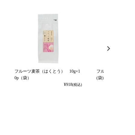
フルーツ麦茶（はくとう） 10g×1
フルーツ麦茶（れもん）
0p（袋）
(袋)
¥
918
(税込)