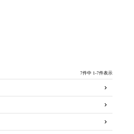
7
件中
1
-
7
件表示