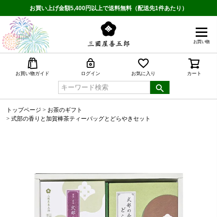
お買い上げ金額5,400円以上で送料無料（配送先1件あたり）
お買い物
検索
お買い物ガイド
ログイン
お気に入り
カート
トップページ
お茶のギフト
式部の香りと加賀棒茶ティーバッグとどらやきセット