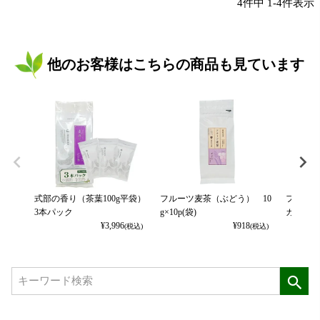
4
件中
1
-
4
件表示
他のお客様はこちらの商品も見ています
式部の香り（茶葉100g平袋）
フルーツ麦茶（ぶどう） 10
フルーツ
3本パック
g×10p(袋)
カット） 
¥
3,996
¥
918
(税込)
(税込)