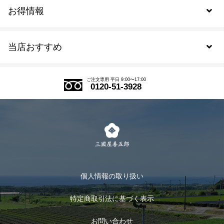
お得情報
新規会員登録
当店おすすめ
会員規約について
SDGs
アウトレットセール
ご注文の流れ
ご注文専用 平日 9:00〜17:00
0120-51-3928
式部の香りシリーズ
お得なまとめ買い
LINE登録
茶楽
キャンペーン
メルマガ登録
季節限定商品
メール便対応商品
マイページ
お茶のギフト
個人情報の取り扱い
ログイン
特定商取引法に基づく表示
おすすめのお茶
ログアウト
お問い合わせ