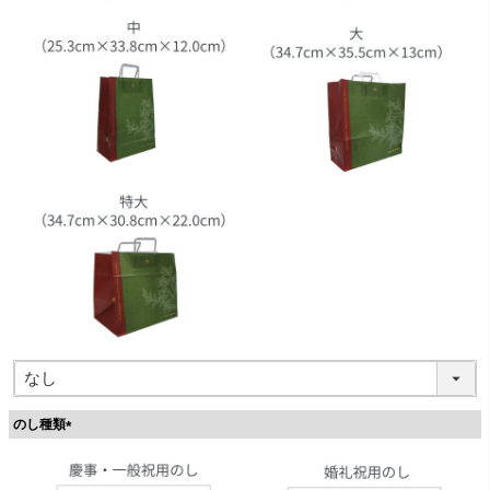
のし種類
(
必
須