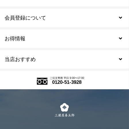
会員登録について
お得情報
新規会員登録
当店おすすめ
会員規約について
SDGs
アウトレットセール
ご注文の流れ
ご注文専用 平日 9:00〜17:00
0120-51-3928
式部の香りシリーズ
お得なまとめ買い
LINE登録
茶楽
キャンペーン
メルマガ登録
季節限定商品
メール便対応商品
マイページ