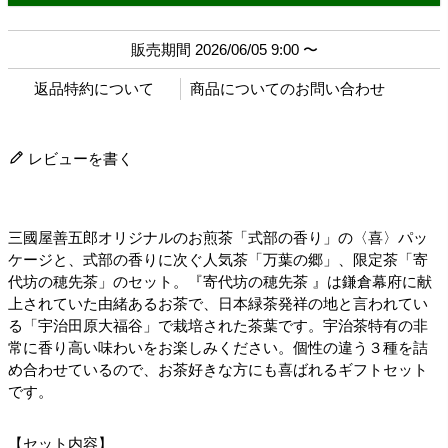
販売期間
2026/06/05 9:00
〜
返品特約について
商品についてのお問い合わせ
レビューを書く
三國屋善五郎オリジナルのお煎茶「式部の香り」の〈喜〉パッ
ケージと、式部の香りに次ぐ人気茶「万葉の郷」、限定茶「寄
代坊の穂先茶」のセット。『寄代坊の穂先茶 』は鎌倉幕府に献
上されていた由緒あるお茶で、日本緑茶発祥の地と言われてい
る「宇治田原大福谷」で栽培された茶葉です。宇治茶特有の非
常に香り高い味わいをお楽しみください。個性の違う３種を詰
め合わせているので、お茶好きな方にも喜ばれるギフトセット
です。
【セット内容】