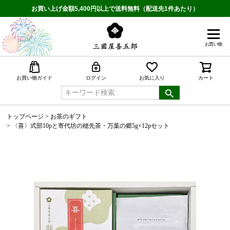
お買い上げ金額5,400円以上で送料無料（配送先1件あたり）
お買い物
検索
お買い物ガイド
ログイン
お気に入り
カート
トップページ
お茶のギフト
〈喜〉式部10pと寄代坊の穂先茶・万葉の郷5g×12pセット