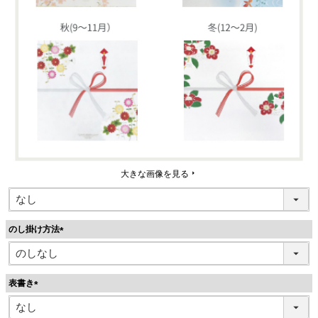
大きな画像を見る
のし掛け方法
(
必
須
表書き
)
(
必