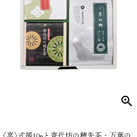
〈喜〉式部10pと寄代坊の穂先茶・万葉の