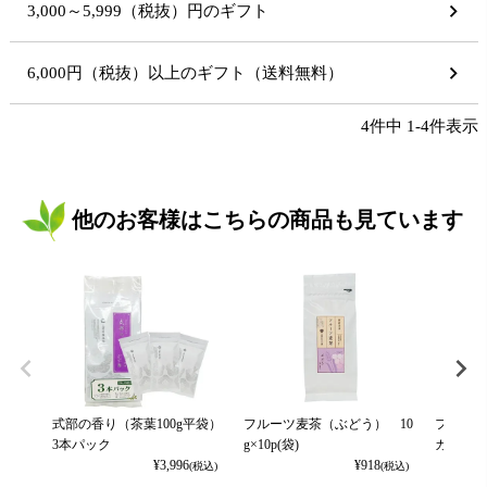
3,000～5,999（税抜）円のギフト
6,000円（税抜）以上のギフト（送料無料）
4
件中
1
-
4
件表示
他のお客様はこちらの商品も見ています
式部の香り（茶葉100g平袋）
フルーツ麦茶（ぶどう） 10
フルーツ
3本パック
g×10p(袋)
カット） 
¥
3,996
¥
918
(税込)
(税込)