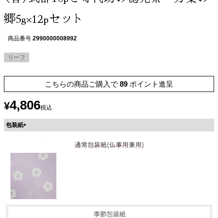
郷5g×12pセット
商品番号
2990000008992
リーフ
こちらの商品ご購入で
89
ポイント進呈
4,806
¥
税込
包装紙
(
必
須
)