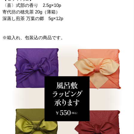
〈喜〉式部の香り 2.5g×10p
寄代坊の穂先茶 20g（薄箱）
深蒸し煎茶 万葉の郷 5g×12p
※箱入れ、包装込の商品です。