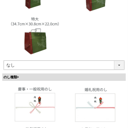
のし種類
(
必
須
)