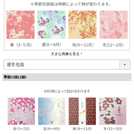
大きな画像を見る
季節の掛け紙
(
必
須
)