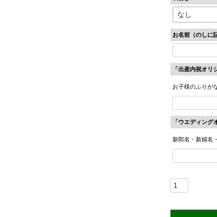
(
必
須
お名前（のしに
)
「出産内祝オリ
お子様のふりが
「ウエディング
新郎名・新婦名