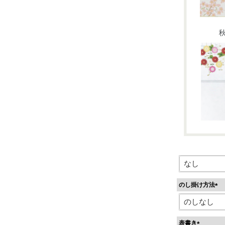
のし掛け方法
(
必
須
表書き
)