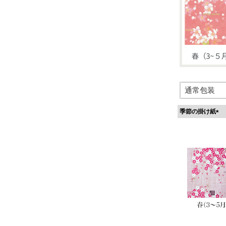
季節の掛け紙
(
必
須
)