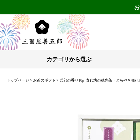
お
カテゴリから選ぶ
トップページ
お茶のギフト
式部の香り10p･寄代坊の穂先茶・どらやき4個