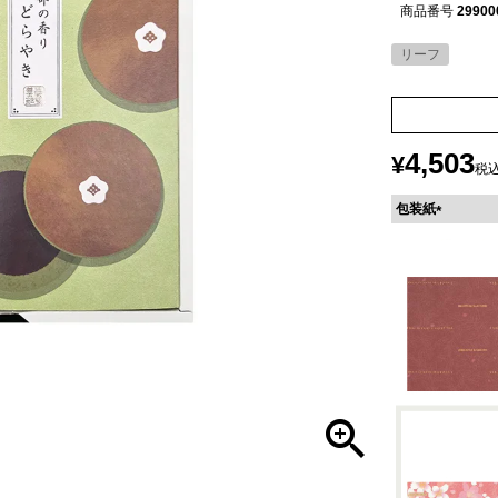
商品番号
29900
リーフ
4,503
¥
税
包装紙
(
必
須
)