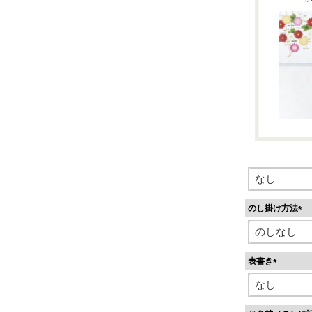
のし掛け方法
(
必
須
表書き
)
(
必
須