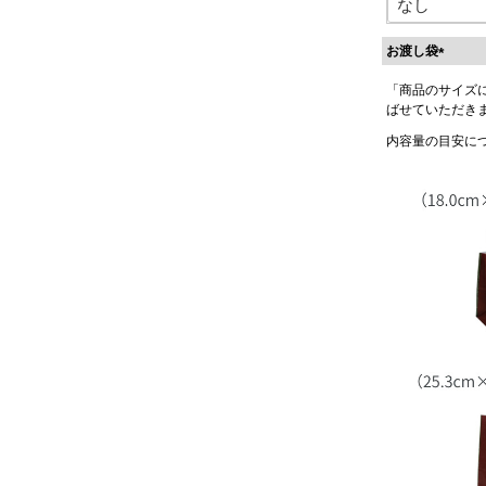
お渡し袋
(
「商品のサイズ
必
ばせていただき
須
)
内容量の目安に