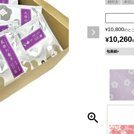
紐付き
水出
10,800
¥
のと
10,260
¥
包装紙
(
必
須
)