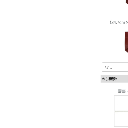
のし種類
(
必
須
)