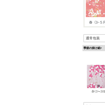
季節の掛け紙
(
必
須
)