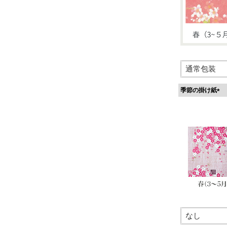
季節の掛け紙
(
必
須
)