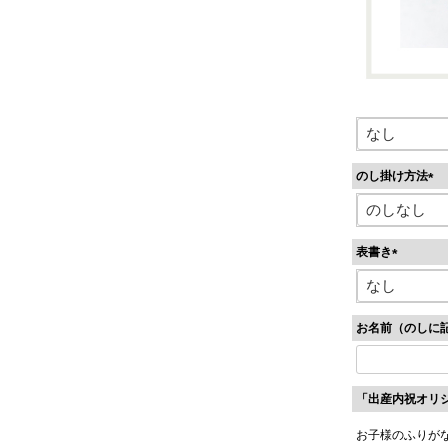
のし掛け方法
(
必
須
表書き
)
(
必
須
お名前（のしに
)
「出産内祝オリ
お子様のふりが