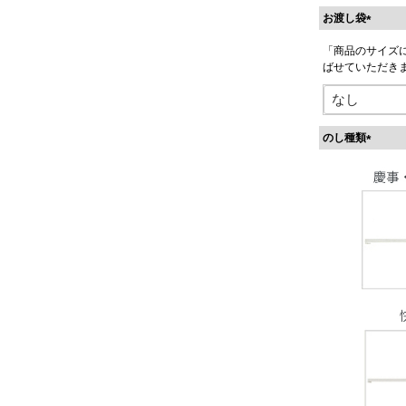
お渡し袋
(
「商品のサイズ
必
ばせていただき
須
)
のし種類
(
必
須
)