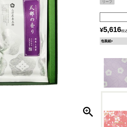
リーフ
5,616
¥
税
包装紙
(
必
須
)