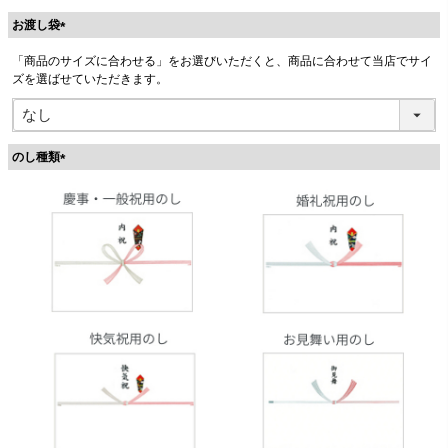
お渡し袋
(
「商品のサイズに合わせる」をお選びいただくと、商品に合わせて当店でサイ
必
ズを選ばせていただきます。
須
)
のし種類
(
必
須
)