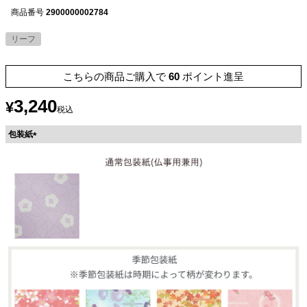
商品番号
2900000002784
リーフ
こちらの商品ご購入で
60
ポイント進呈
3,240
¥
税込
包装紙
(
必
須
)