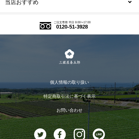
当店おすすめ
会員規約について
SDGs
アウトレットセール
ご注文の流れ
ご注文専用 平日 9:00〜17:00
0120-51-3928
式部の香りシリーズ
お得なまとめ買い
LINE登録
茶楽
キャンペーン
メルマガ登録
季節限定商品
メール便対応商品
マイページ
お茶のギフト
個人情報の取り扱い
ログイン
特定商取引法に基づく表示
おすすめのお茶
ログアウト
お問い合わせ
お茶に合うスイーツ