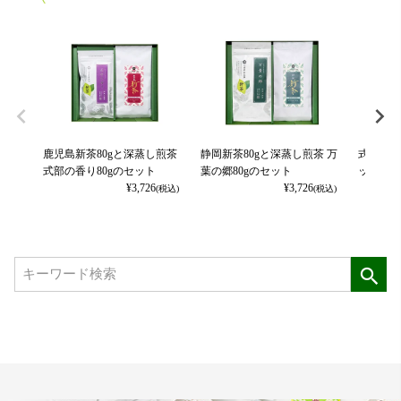
鹿児島新茶80gと深蒸し煎茶
静岡新茶80gと深蒸し煎茶 万
式部の香
式部の香り80gのセット
葉の郷80gのセット
ット
¥
3,726
¥
3,726
(税込)
(税込)