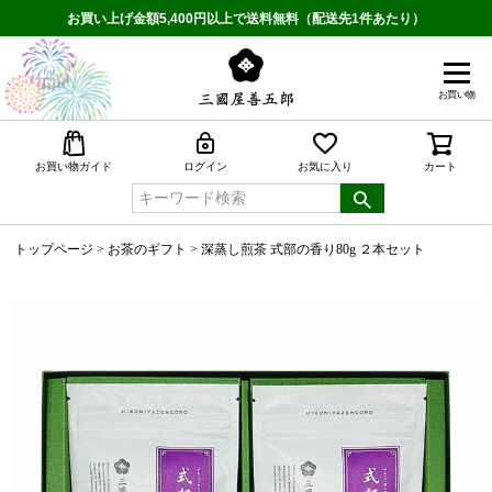
お買い上げ金額5,400円以上で送料無料（配送先1件あたり）
お買い物
検索
お買い物ガイド
ログイン
お気に入り
カート
トップページ
お茶のギフト
深蒸し煎茶 式部の香り80g ２本セット