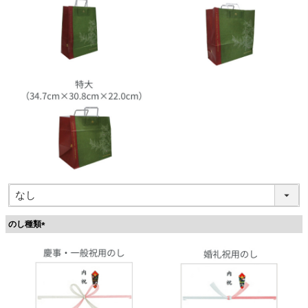
のし種類
(
必
須
)