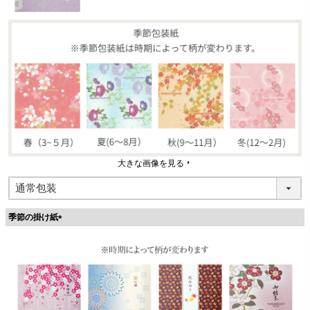
大きな画像を見る
季節の掛け紙
(
必
須
)