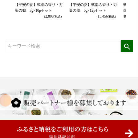
【平安の宴】式部の香り・万
【平安の宴】式部の香り・万
式部の香
葉の郷 3g×10pセット
葉の郷 5g×12pセット
焙茶・大
¥
2,808
¥
3,456
個セット
(税込)
(税込)