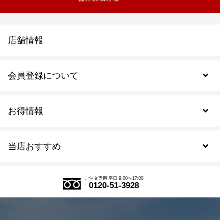
店舗情報
会員登録について
お得情報
新規会員登録
当店おすすめ
会員規約について
SDGs
アウトレットセール
ご注文の流れ
ご注文専用 平日 9:00〜17:00
0120-51-3928
式部の香りシリーズ
お得なまとめ買い
LINE登録
茶楽