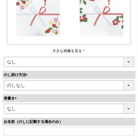
大きな画像を見る
のし掛け方法
(
必
須
表書き
)
(
必
須
お名前（のしに記載する場合のみ）
)