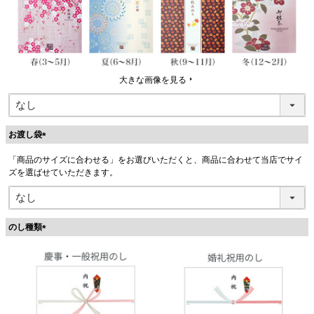
大きな画像を見る
お渡し袋
(
「商品のサイズに合わせる」をお選びいただくと、商品に合わせて当店でサイ
必
ズを選ばせていただきます。
須
)
のし種類
(
必
須
)