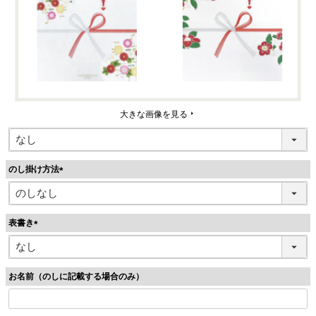
大きな画像を見る
のし掛け方法
(
必
須
表書き
)
(
必
須
お名前（のしに記載する場合のみ）
)