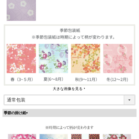
大きな画像を見る
季節の掛け紙
(
必
須
)