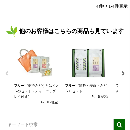
4
件中
1
-
4
件表示
他のお客様はこちらの商品も見ています
フルーツ麦茶ぶどうとはくと
フルーツ緑茶・麦茶〈ぶど
フルーツ
うのセット（ティーバッグト
う〉セット
のギフト
レイ付き）
¥
2,160
(T2006-
(税込)
¥
2,106
(税込)