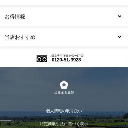
お得情報
新規会員登録
当店おすすめ
会員規約について
SDGs
アウトレットセール
ご注文の流れ
ご注文専用 平日 9:00〜17:00
0120-51-3928
式部の香りシリーズ
お得なまとめ買い
LINE登録
茶楽
キャンペーン
メルマガ登録
季節限定商品
メール便対応商品
マイページ
お茶のギフト
個人情報の取り扱い
ログイン
特定商取引法に基づく表示
おすすめのお茶