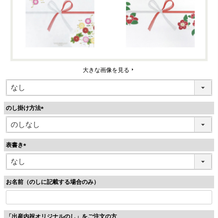
大きな画像を見る
のし掛け方法
(
必
須
表書き
)
(
必
須
お名前（のしに記載する場合のみ）
)
「出産内祝オリジナルのし」をご注文の方