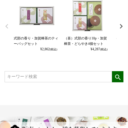
式部の香り・加賀棒茶のティ
（喜）式部の香り10p・加賀
（茶楽）
ーバッグセット
棒茶・どらやき4個セット
¥
2,862
¥
4,287
(税込)
(税込)