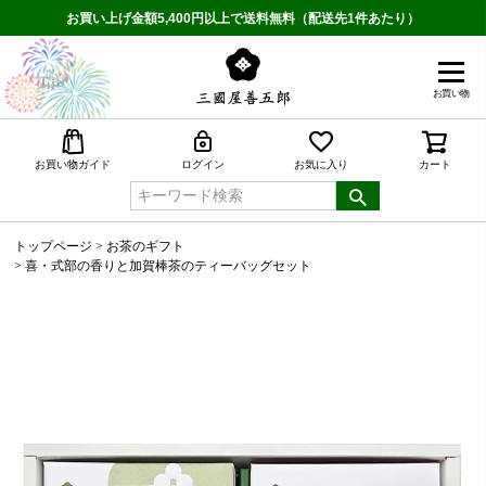
お買い上げ金額5,400円以上で送料無料（配送先1件あたり）
お買い物
検索
お買い物ガイド
ログイン
お気に入り
カート
トップページ
お茶のギフト
喜・式部の香りと加賀棒茶のティーバッグセット