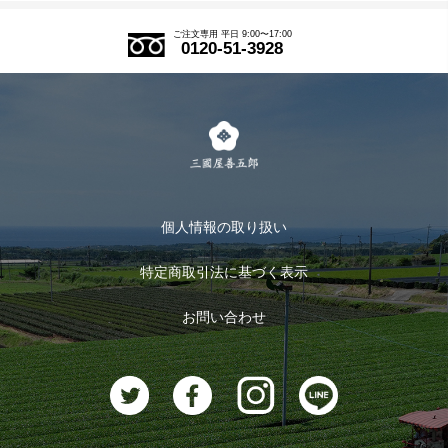
アウトレットセール
ご注文の流れ
ご注文専用 平日 9:00〜17:00
0120-51-3928
式部の香りシリーズ
お得なまとめ買い
LINE登録
茶楽
キャンペーン
メルマガ登録
季節限定商品
メール便対応商品
マイページ
お茶のギフト
個人情報の取り扱い
ログイン
特定商取引法に基づく表示
おすすめのお茶
ログアウト
お問い合わせ
お茶に合うスイーツ