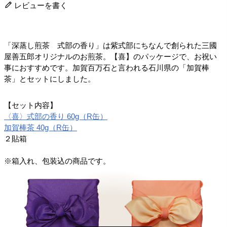
レビューを書く
「深蒸し煎茶 式部の香り」は紫式部にちなんで創られた三國
屋善五郎オリジナルのお煎茶。【喜】のパッケージで、お祝い
事におすすめです。加賀百万石と言われる石川県の「加賀棒
茶」とセットにしました。
【セット内容】
〈喜〉式部の香り 60g（R缶）
加賀棒茶 40g（R缶）
２貼箱
※箱入れ、包装込の商品です。