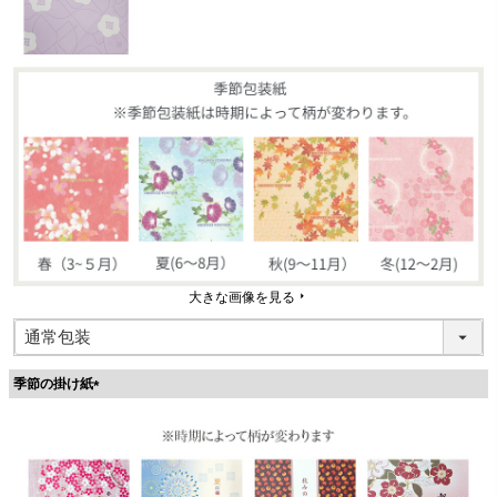
大きな画像を見る
季節の掛け紙
(
必
須
)