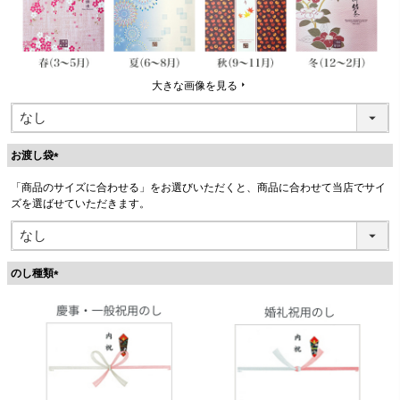
大きな画像を見る
お渡し袋
(
「商品のサイズに合わせる」をお選びいただくと、商品に合わせて当店でサイ
必
ズを選ばせていただきます。
須
)
のし種類
(
必
須
)