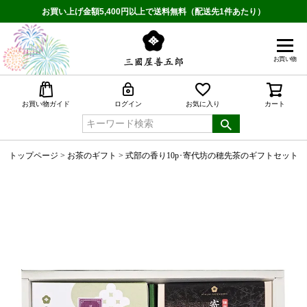
お買い上げ金額5,400円以上で送料無料（配送先1件あたり）
お買い物
検索
お買い物ガイド
ログイン
お気に入り
カート
トップページ
お茶のギフト
式部の香り10p･寄代坊の穂先茶のギフトセット