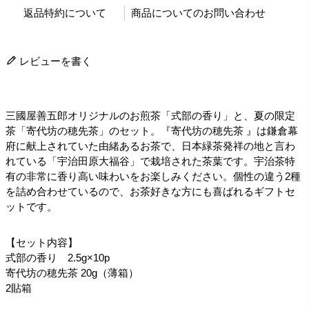
返品特約について
商品についてのお問い合わせ
レビューを書く
三國屋善五郎オリジナルのお煎茶「式部の香り」と、夏の限定
茶「寄代坊の穂先茶」のセット。『寄代坊の穂先茶 』は鎌倉幕
府に献上されていた由緒あるお茶で、日本緑茶発祥の地と言わ
れている「宇治田原大福谷」で栽培された茶葉です。宇治茶特
有の非常に香り高い味わいをお楽しみください。個性の違う2種
を詰め合わせているので、お茶好きな方にも喜ばれるギフトセ
ットです。
【セット内容】
式部の香り 2.5g×10p
寄代坊の穂先茶 20g（薄箱）
2貼箱