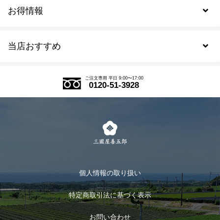
お得情報
新規会員登録
当店おすすめ
会員規約について
SDGs
アウトレットセール
ご注文の流れ
ご注文専用 平日 9:00〜17:00
0120-51-3928
式部の香りシリーズ
お得なまとめ買い
LINE登録
茶楽
キャンペーン
メルマガ登録
季節限定商品
メール便対応商品
マイページ
お茶のギフト
個人情報の取り扱い
ログイン
特定商取引法に基づく表示
おすすめのお茶
ログアウト
お問い合わせ