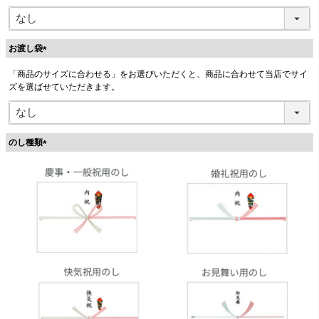
お渡し袋
(
「商品のサイズに合わせる」をお選びいただくと、商品に合わせて当店でサイ
必
ズを選ばせていただきます。
須
)
のし種類
(
必
須
)