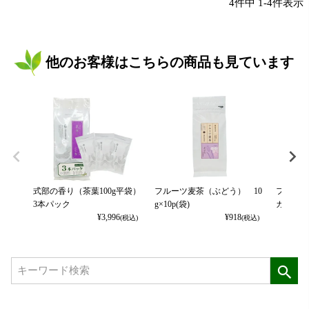
4
件中
1
-
4
件表示
他のお客様はこちらの商品も見ています
式部の香り（茶葉100g平袋）
フルーツ麦茶（ぶどう） 10
フルーツ
3本パック
g×10p(袋)
カット） 
¥
3,996
¥
918
(税込)
(税込)