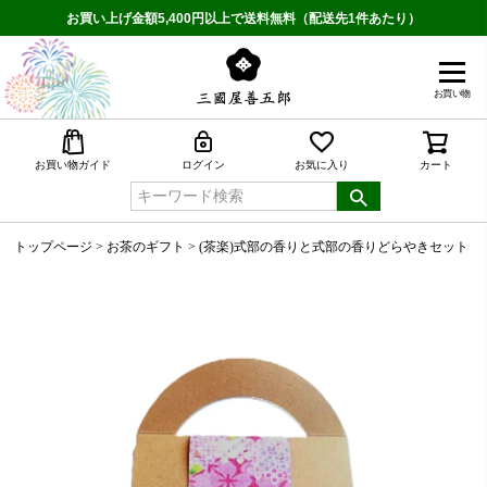
お買い上げ金額5,400円以上で送料無料（配送先1件あたり）
お買い物
検索
お買い物ガイド
ログイン
お気に入り
カート
トップページ
お茶のギフト
(茶楽)式部の香りと式部の香りどらやきセット