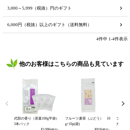
3,000～5,999（税抜）円のギフト
6,000円（税抜）以上のギフト（送料無料）
4
件中
1
-
4
件表示
他のお客様はこちらの商品も見ています
式部の香り（茶葉100g平袋）
フルーツ麦茶（ぶどう） 10
フルーツ
3本パック
g×10p(袋)
カット） 
¥
3,996
¥
918
(税込)
(税込)