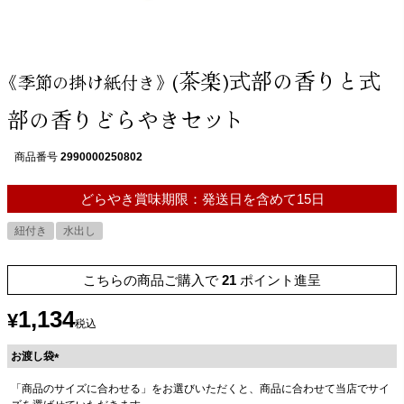
(茶楽)式部の香りと式
《季節の掛け紙付き》
部の香りどらやきセット
商品番号
2990000250802
どらやき賞味期限：発送日を含めて15日
紐付き
水出し
こちらの商品ご購入で
21
ポイント進呈
1,134
¥
税込
お渡し袋
(
「商品のサイズに合わせる」をお選びいただくと、商品に合わせて当店でサイ
必