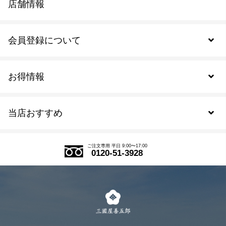
店舗情報
会員登録について
お得情報
新規会員登録
当店おすすめ
会員規約について
SDGs
アウトレットセール
ご注文の流れ
ご注文専用 平日 9:00〜17:00
0120-51-3928
式部の香りシリーズ
お得なまとめ買い
LINE登録
茶楽
キャンペーン
メルマガ登録
季節限定商品
メール便対応商品